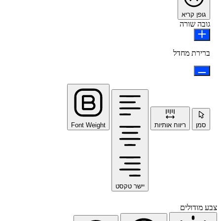
פן קריא
ה שורה
ירת מחדל
מן
ריווח אותיות
Font Weight
יישר טקסט
ודולים