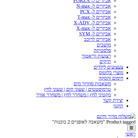
אביזרים ל- FORZA
אביזרים ל- N-max
אביזרים ל- PCX
אביזרים ל- T-max
אביזרים ל- X-ADV
אביזרים ל- X-max
אביזרים ל- SYM
אביזרים לרוכב
מושבים
פלסטיקה
רצועות וריאטור
תיקים
צעצועים לילדים
מוצרי בלוטוס
חימום והסקה
משאבות סחרור מים
טרמוסטטים | שעוני חום | שעוני לחץ
מקטיני לחץ | משחרר לחץ | משחרר אוויר
יצירת קשר
תקנון
Pr "משאבה לאופניים 2 בוכנות"