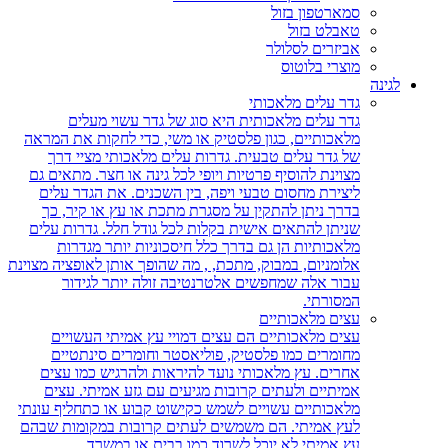
סמארטפון בזול
טאבלט בזול
אביזרים לסלולר
מוצרי בלוטוס
לגינה
גדר עלים מלאכותי
גדר עלים מלאכותית היא סוג של גדר עשוי מעלים
מלאכותיים, כגון פלסטיק או משי, כדי לחקות את המראה
של גדר עלים טבעית. גדרות עלים מלאכותי מציי דרך
מצוינת להוסיף פרטיות ויופי לכל גינה או חצר. מתאים גם
ליצירת מחסום טבעי ויפה, בין השכנים. את הגדר עלים
בדרך ניתן להתקין על מסגרת מתכת או עץ או קיר, כך
שניתן להתאים אישית בקלות לכל גודל חלל. גדרות עלים
מלאכותיות הן גם בדרך כלל חיסכוניות יותר מגדרות
אלומניום, במבוק, מתכת, , מה שהופך אותן לאופציה מצוינת
עבור אלה שמחפשים אלטרנטיבה זולה יותר לגידור
המסורתי.
עצים מלאכותיים
עצים מלאכותיים הם עצים דמויי עץ אמיתי העשויים
מחומרים כמו פלסטיק, פוליאסטר וחומרים סינתטיים
אחרים. עץ מלאכותי נועד להיראות ולהרגיש כמו עצים
אמיתיים ולעתים קרובות מגיעים עם גזע אמיתי. עצים
מלאכותיים עשויים לשמש כקישוט קבוע או כתחליף עונתי
לעץ אמיתי. הם משמשים לעתים קרובות במקומות שבהם
עץ אמיתי לא יוכל לשרוד כמו בבית או במשרד.