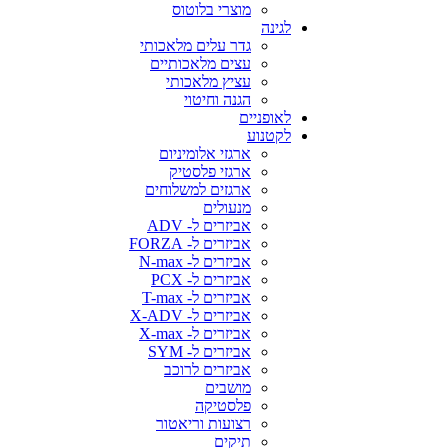
מוצרי בלוטוס
לגינה
גדר עלים מלאכותי
עצים מלאכותיים
עציץ מלאכותי
הגנה וחיטוי
לאופניים
לקטנוע
ארגזי אלומיניום
ארגזי פלסטיק
ארגזים למשלוחים
מנעולים
אביזרים ל- ADV
אביזרים ל- FORZA
אביזרים ל- N-max
אביזרים ל- PCX
אביזרים ל- T-max
אביזרים ל- X-ADV
אביזרים ל- X-max
אביזרים ל- SYM
אביזרים לרוכב
מושבים
פלסטיקה
רצועות וריאטור
תיקים