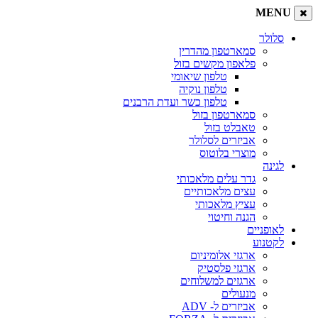
MENU
סלולר
סמארטפון מהדרין
פלאפון מקשים בזול
טלפון שיאומי
טלפון נוקיה
טלפון כשר ועדת הרבנים
סמארטפון בזול
טאבלט בזול
אביזרים לסלולר
מוצרי בלוטוס
לגינה
גדר עלים מלאכותי
עצים מלאכותיים
עציץ מלאכותי
הגנה וחיטוי
לאופניים
לקטנוע
ארגזי אלומיניום
ארגזי פלסטיק
ארגזים למשלוחים
מנעולים
אביזרים ל- ADV