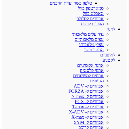
טלפון כשר ועדת הרבנים
סמארטפון בזול
טאבלט בזול
אביזרים לסלולר
מוצרי בלוטוס
לגינה
גדר עלים מלאכותי
עצים מלאכותיים
עציץ מלאכותי
הגנה וחיטוי
לאופניים
לקטנוע
ארגזי אלומיניום
ארגזי פלסטיק
ארגזים למשלוחים
מנעולים
אביזרים ל- ADV
אביזרים ל- FORZA
אביזרים ל- N-max
אביזרים ל- PCX
אביזרים ל- T-max
אביזרים ל- X-ADV
אביזרים ל- X-max
אביזרים ל- SYM
אביזרים לרוכב