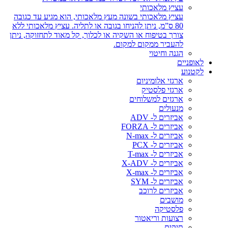
עציץ מלאכותי
עציץ מלאכותי בשונה מעץ מלאכותי, הוא מגיע עד כגובה
80 ס”מ, ניתן להניחו בגובה או לתליה. עציץ מלאכותי ללא
צורך בטיפוח או השקיה או לכלוך, קל מאוד לתחזוקה, ניתן
להעביר ממקום למקום.
הגנה וחיטוי
לאופניים
לקטנוע
ארגזי אלומיניום
ארגזי פלסטיק
ארגזים למשלוחים
מנעולים
אביזרים ל- ADV
אביזרים ל- FORZA
אביזרים ל- N-max
אביזרים ל- PCX
אביזרים ל- T-max
אביזרים ל- X-ADV
אביזרים ל- X-max
אביזרים ל- SYM
אביזרים לרוכב
מושבים
פלסטיקה
רצועות וריאטור
תיקים