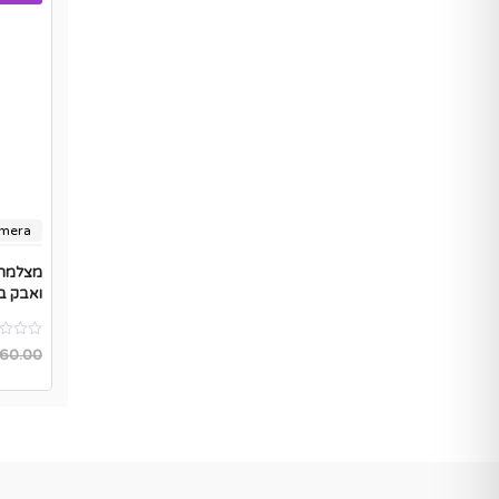
amera
משלוח
מצלמת 
ואבק בתקן
60.00