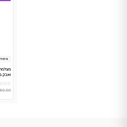
amera
משלוח
מצלמת 
ואבק בתקן
60.00