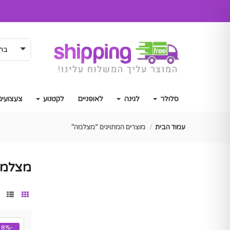
בחר
סלולר
לגינה
לאופניים
לקטנוע
צעצועים
עמוד הבית
מוצרים המתויגים “מצלמה”
מצלמ
-8%