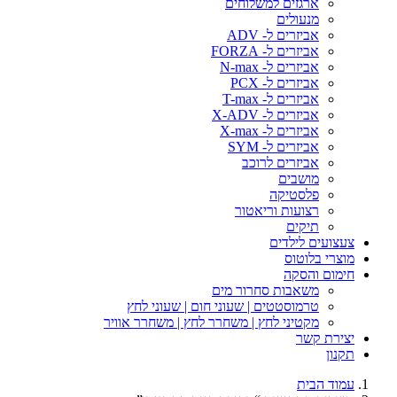
ארגזים למשלוחים
מנעולים
אביזרים ל- ADV
אביזרים ל- FORZA
אביזרים ל- N-max
אביזרים ל- PCX
אביזרים ל- T-max
אביזרים ל- X-ADV
אביזרים ל- X-max
אביזרים ל- SYM
אביזרים לרוכב
מושבים
פלסטיקה
רצועות וריאטור
תיקים
צעצועים לילדים
מוצרי בלוטוס
חימום והסקה
משאבות סחרור מים
טרמוסטטים | שעוני חום | שעוני לחץ
מקטיני לחץ | משחרר לחץ | משחרר אוויר
יצירת קשר
תקנון
עמוד הבית