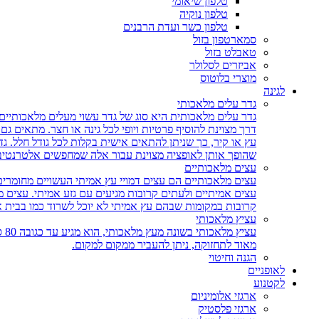
טלפון שיאומי
טלפון נוקיה
טלפון כשר ועדת הרבנים
סמארטפון בזול
טאבלט בזול
אביזרים לסלולר
מוצרי בלוטוס
לגינה
גדר עלים מלאכותי
גדר עלים מלאכותית היא סוג של גדר עשוי מעלים מלאכותיים,
דרך מצוינת להוסיף פרטיות ויופי לכל גינה או חצר. מתאים ג
עץ או קיר, כך שניתן להתאים אישית בקלות לכל גודל חלל. גד
שהופך אותן לאופציה מצוינת עבור אלה שמחפשים אלטרנטיבה 
עצים מלאכותיים
עצים מלאכותיים הם עצים דמויי עץ אמיתי העשויים מחומרים
עצים אמיתיים ולעתים קרובות מגיעים עם גזע אמיתי. עצים
קרובות במקומות שבהם עץ אמיתי לא יוכל לשרוד כמו בבית 
עציץ מלאכותי
עצ
מאוד לתחזוקה, ניתן להעביר ממקום למקום.
הגנה וחיטוי
לאופניים
לקטנוע
ארגזי אלומיניום
ארגזי פלסטיק