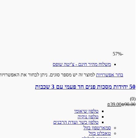
-57%
משלוח מהיר חינם - צ'יטה שופס
בחר אפשרויות
למוצר זה יש מספר סוגים. ניתן לבחור את האפשרויו
50 יחידות מסכות פנים חד פעמי עם 3 שכבות
(0)
₪
39.00
₪
90.00
טלפון שיאומי
טלפון נוקיה
טלפון כשר ועדת הרבנים
סמארטפון בזול
טאבלט בזול