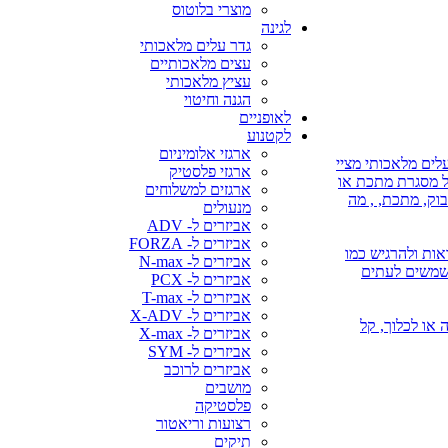
מוצרי בלוטוס
לגינה
גדר עלים מלאכותי
עצים מלאכותיים
עציץ מלאכותי
הגנה וחיטוי
לאופניים
לקטנוע
ארגזי אלומיניום
לים מלאכותי מציי
ארגזי פלסטיק
על מסגרת מתכת או
ארגזים למשלוחים
בוק, מתכת, , מה
מנעולים
אביזרים ל- ADV
אביזרים ל- FORZA
אות ולהרגיש כמו
אביזרים ל- N-max
משמשים לעתים
אביזרים ל- PCX
אביזרים ל- T-max
אביזרים ל- X-ADV
 או השקיה או לכלוך, קל
אביזרים ל- X-max
אביזרים ל- SYM
אביזרים לרוכב
מושבים
פלסטיקה
רצועות וריאטור
תיקים