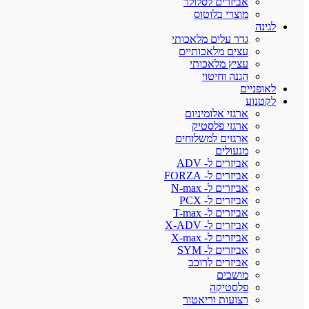
אביזרים לסלולר
מוצרי בלוטוס
לגינה
גדר עלים מלאכותי
עצים מלאכותיים
עציץ מלאכותי
הגנה וחיטוי
לאופניים
לקטנוע
ארגזי אלומיניום
ארגזי פלסטיק
ארגזים למשלוחים
מנעולים
אביזרים ל- ADV
אביזרים ל- FORZA
אביזרים ל- N-max
אביזרים ל- PCX
אביזרים ל- T-max
אביזרים ל- X-ADV
אביזרים ל- X-max
אביזרים ל- SYM
אביזרים לרוכב
מושבים
פלסטיקה
רצועות וריאטור