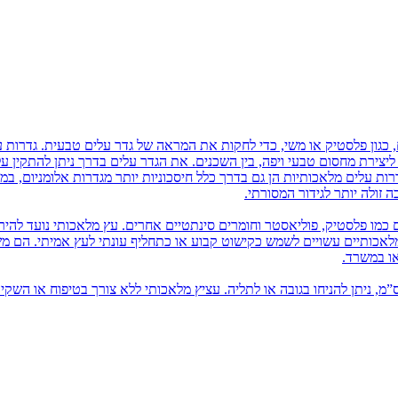
 כגון פלסטיק או משי, כדי לחקות את המראה של גדר עלים טבעית. גדרות ע
ם ליצירת מחסום טבעי ויפה, בין השכנים. את הגדר עלים בדרך ניתן להתקין 
רות עלים מלאכותיות הן גם בדרך כלל חיסכוניות יותר מגדרות אלומניום, במ
זולה יותר לגידור המסורתי.
 כמו פלסטיק, פוליאסטר וחומרים סינתטיים אחרים. עץ מלאכותי נועד להיר
 מלאכותיים עשויים לשמש כקישוט קבוע או כתחליף עונתי לעץ אמיתי. הם 
או במשרד.
יץ מלאכותי בשונה מעץ מלאכותי, הוא מגיע עד כגובה 80 ס”מ, ניתן להניחו בגובה או לתליה. עציץ מלאכותי ללא צורך בטיפוח