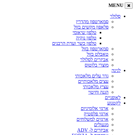
MENU
סלולר
סמארטפון מהדרין
פלאפון מקשים בזול
טלפון שיאומי
טלפון נוקיה
טלפון כשר ועדת הרבנים
סמארטפון בזול
טאבלט בזול
אביזרים לסלולר
מוצרי בלוטוס
לגינה
גדר עלים מלאכותי
עצים מלאכותיים
עציץ מלאכותי
הגנה וחיטוי
לאופניים
לקטנוע
ארגזי אלומיניום
ארגזי פלסטיק
ארגזים למשלוחים
מנעולים
אביזרים ל- ADV