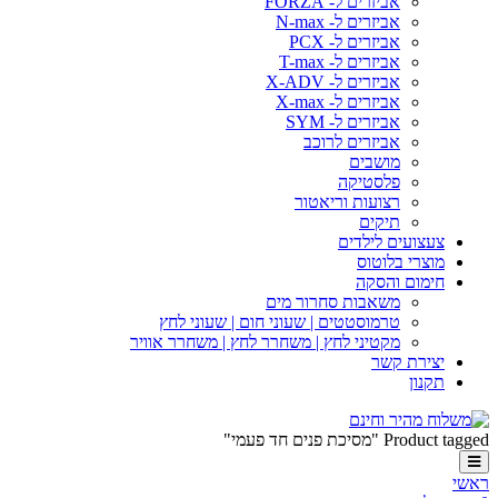
אביזרים ל- FORZA
אביזרים ל- N-max
אביזרים ל- PCX
אביזרים ל- T-max
אביזרים ל- X-ADV
אביזרים ל- X-max
אביזרים ל- SYM
אביזרים לרוכב
מושבים
פלסטיקה
רצועות וריאטור
תיקים
צעצועים לילדים
מוצרי בלוטוס
חימום והסקה
משאבות סחרור מים
טרמוסטטים | שעוני חום | שעוני לחץ
מקטיני לחץ | משחרר לחץ | משחרר אוויר
יצירת קשר
תקנון
Product tagged "מסיכת פנים חד פעמי"
ראשי