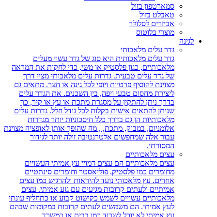
סמארטפון בזול
טאבלט בזול
אביזרים לסלולר
מוצרי בלוטוס
לגינה
גדר עלים מלאכותי
גדר עלים מלאכותית היא סוג של גדר עשוי מעלים
מלאכותיים, כגון פלסטיק או משי, כדי לחקות את המראה
של גדר עלים טבעית. גדרות עלים מלאכותי מציי דרך
מצוינת להוסיף פרטיות ויופי לכל גינה או חצר. מתאים גם
ליצירת מחסום טבעי ויפה, בין השכנים. את הגדר עלים
בדרך ניתן להתקין על מסגרת מתכת או עץ או קיר, כך
שניתן להתאים אישית בקלות לכל גודל חלל. גדרות עלים
מלאכותיות הן גם בדרך כלל חיסכוניות יותר מגדרות
אלומניום, במבוק, מתכת, , מה שהופך אותן לאופציה מצוינת
עבור אלה שמחפשים אלטרנטיבה זולה יותר לגידור
המסורתי.
עצים מלאכותיים
עצים מלאכותיים הם עצים דמויי עץ אמיתי העשויים
מחומרים כמו פלסטיק, פוליאסטר וחומרים סינתטיים
אחרים. עץ מלאכותי נועד להיראות ולהרגיש כמו עצים
אמיתיים ולעתים קרובות מגיעים עם גזע אמיתי. עצים
מלאכותיים עשויים לשמש כקישוט קבוע או כתחליף עונתי
לעץ אמיתי. הם משמשים לעתים קרובות במקומות שבהם
עץ אמיתי לא יוכל לשרוד כמו בבית או במשרד.