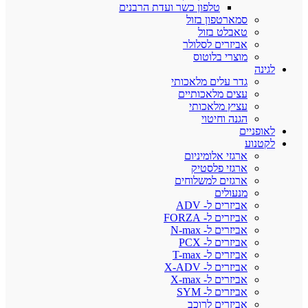
טלפון כשר ועדת הרבנים
סמארטפון בזול
טאבלט בזול
אביזרים לסלולר
מוצרי בלוטוס
לגינה
גדר עלים מלאכותי
עצים מלאכותיים
עציץ מלאכותי
הגנה וחיטוי
לאופניים
לקטנוע
ארגזי אלומיניום
ארגזי פלסטיק
ארגזים למשלוחים
מנעולים
אביזרים ל- ADV
אביזרים ל- FORZA
אביזרים ל- N-max
אביזרים ל- PCX
אביזרים ל- T-max
אביזרים ל- X-ADV
אביזרים ל- X-max
אביזרים ל- SYM
אביזרים לרוכב