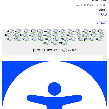
חפש
0
למעלה
ישראל