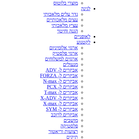
מוצרי בלוטוס
לגינה
גדר עלים מלאכותי
עצים מלאכותיים
עציץ מלאכותי
הגנה וחיטוי
לאופניים
לקטנוע
ארגזי אלומיניום
ארגזי פלסטיק
ארגזים למשלוחים
מנעולים
אביזרים ל- ADV
אביזרים ל- FORZA
אביזרים ל- N-max
אביזרים ל- PCX
אביזרים ל- T-max
אביזרים ל- X-ADV
אביזרים ל- X-max
אביזרים ל- SYM
אביזרים לרוכב
מושבים
פלסטיקה
רצועות וריאטור
תיקים