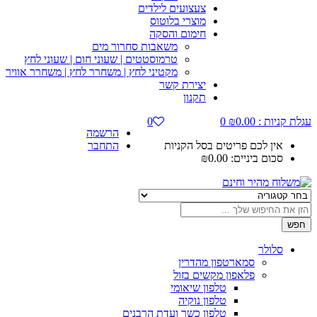
צעצועים לילדים
מוצרי בלוטוס
חימום והסקה
משאבות סחרור מים
טרמוסטטים | שעוני חום | שעוני לחץ
מקטיני לחץ | משחרר לחץ | משחרר אוויר
יצירת קשר
תקנון
עגלת קניות :
0.00
₪
0
0
הרשמה
אין לכם פריטים בסל הקניות
התחבר
סכום ביניים:
0.00
₪
חפש
סלולר
סמארטפון מהדרין
פלאפון מקשים בזול
טלפון שיאומי
טלפון נוקיה
טלפון כשר ועדת הרבנים