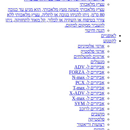
עציץ מלאכותי
עציץ מלאכותי בשונה מעץ מלאכותי, הוא מגיע עד כגובה
80 ס”מ, ניתן להניחו בגובה או לתליה. עציץ מלאכותי ללא
צורך בטיפוח או השקיה או לכלוך, קל מאוד לתחזוקה, ניתן
להעביר ממקום למקום.
הגנה וחיטוי
לאופניים
לקטנוע
ארגזי אלומיניום
ארגזי פלסטיק
ארגזים למשלוחים
מנעולים
אביזרים ל- ADV
אביזרים ל- FORZA
אביזרים ל- N-max
אביזרים ל- PCX
אביזרים ל- T-max
אביזרים ל- X-ADV
אביזרים ל- X-max
אביזרים ל- SYM
אביזרים לרוכב
מושבים
פלסטיקה
רצועות וריאטור
תיקים