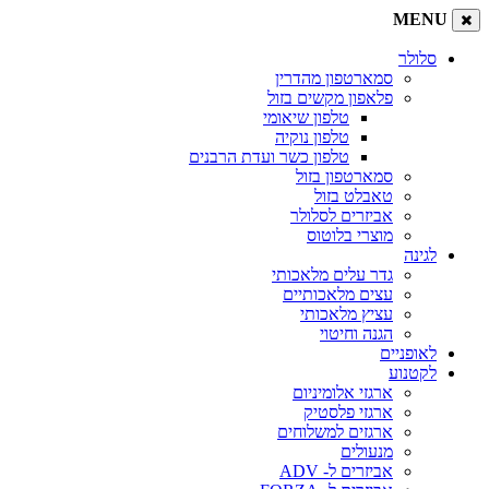
MENU
סלולר
סמארטפון מהדרין
פלאפון מקשים בזול
טלפון שיאומי
טלפון נוקיה
טלפון כשר ועדת הרבנים
סמארטפון בזול
טאבלט בזול
אביזרים לסלולר
מוצרי בלוטוס
לגינה
גדר עלים מלאכותי
עצים מלאכותיים
עציץ מלאכותי
הגנה וחיטוי
לאופניים
לקטנוע
ארגזי אלומיניום
ארגזי פלסטיק
ארגזים למשלוחים
מנעולים
אביזרים ל- ADV