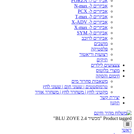
אביזרים ל- FORZA
אביזרים ל- N-max
אביזרים ל- PCX
אביזרים ל- T-max
אביזרים ל- X-ADV
אביזרים ל- X-max
אביזרים ל- SYM
אביזרים לרוכב
מושבים
פלסטיקה
רצועות וריאטור
תיקים
צעצועים לילדים
מוצרי בלוטוס
חימום והסקה
משאבות סחרור מים
טרמוסטטים | שעוני חום | שעוני לחץ
מקטיני לחץ | משחרר לחץ | משחרר אוויר
יצירת קשר
תקנון
Product tagged "מכשיר BLU ZOYE 2.4"
ראשי