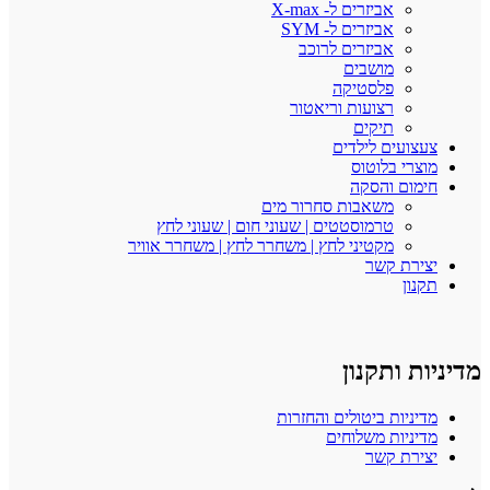
אביזרים ל- X-max
אביזרים ל- SYM
אביזרים לרוכב
מושבים
פלסטיקה
רצועות וריאטור
תיקים
עים לילדים
י בלוטוס
ם והסקה
משאבות סחרור מים
טרמוסטטים | שעוני חום | שעוני לחץ
מקטיני לחץ | משחרר לחץ | משחרר אוויר
ת קשר
ן
ותקנון
יות ביטולים והחזרות
יות משלוחים
ת קשר