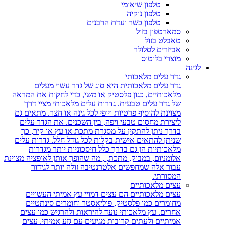
טלפון שיאומי
טלפון נוקיה
טלפון כשר ועדת הרבנים
סמארטפון בזול
טאבלט בזול
אביזרים לסלולר
מוצרי בלוטוס
ה
גדר עלים מלאכותי
גדר עלים מלאכותית היא סוג של גדר עשוי מעלים
מלאכותיים, כגון פלסטיק או משי, כדי לחקות את המראה
של גדר עלים טבעית. גדרות עלים מלאכותי מציי דרך
מצוינת להוסיף פרטיות ויופי לכל גינה או חצר. מתאים גם
ליצירת מחסום טבעי ויפה, בין השכנים. את הגדר עלים
בדרך ניתן להתקין על מסגרת מתכת או עץ או קיר, כך
שניתן להתאים אישית בקלות לכל גודל חלל. גדרות עלים
מלאכותיות הן גם בדרך כלל חיסכוניות יותר מגדרות
אלומניום, במבוק, מתכת, , מה שהופך אותן לאופציה מצוינת
עבור אלה שמחפשים אלטרנטיבה זולה יותר לגידור
המסורתי.
עצים מלאכותיים
עצים מלאכותיים הם עצים דמויי עץ אמיתי העשויים
מחומרים כמו פלסטיק, פוליאסטר וחומרים סינתטיים
אחרים. עץ מלאכותי נועד להיראות ולהרגיש כמו עצים
אמיתיים ולעתים קרובות מגיעים עם גזע אמיתי. עצים