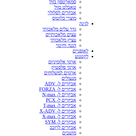
סמארטפון בזול
טאבלט בזול
אביזרים לסלולר
מוצרי בלוטוס
לגינה
גדר עלים מלאכותי
עצים מלאכותיים
עציץ מלאכותי
הגנה וחיטוי
לאופניים
לקטנוע
ארגזי אלומיניום
ארגזי פלסטיק
ארגזים למשלוחים
מנעולים
אביזרים ל- ADV
אביזרים ל- FORZA
אביזרים ל- N-max
אביזרים ל- PCX
אביזרים ל- T-max
אביזרים ל- X-ADV
אביזרים ל- X-max
אביזרים ל- SYM
אביזרים לרוכב
מושבים