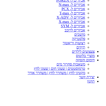
אביזרים ל- FORZA
אביזרים ל- N-max
אביזרים ל- PCX
אביזרים ל- T-max
אביזרים ל- X-ADV
אביזרים ל- X-max
אביזרים ל- SYM
אביזרים לרוכב
מושבים
פלסטיקה
רצועות וריאטור
תיקים
עים לילדים
י בלוטוס
ם והסקה
משאבות סחרור מים
טרמוסטטים | שעוני חום | שעוני לחץ
מקטיני לחץ | משחרר לחץ | משחרר אוויר
ת קשר
ן