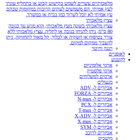
מלאכותיים עשויים לשמש כקישוט קבוע או כתחליף עונתי
לעץ אמיתי. הם משמשים לעתים קרובות במקומות שבהם
עץ אמיתי לא יוכל לשרוד כמו בבית או במשרד.
עציץ מלאכותי
עציץ מלאכותי בשונה מעץ מלאכותי, הוא מגיע עד כגובה
80 ס”מ, ניתן להניחו בגובה או לתליה. עציץ מלאכותי ללא
צורך בטיפוח או השקיה או לכלוך, קל מאוד לתחזוקה, ניתן
להעביר ממקום למקום.
הגנה וחיטוי
ניים
וע
ארגזי אלומיניום
ארגזי פלסטיק
ארגזים למשלוחים
מנעולים
אביזרים ל- ADV
אביזרים ל- FORZA
אביזרים ל- N-max
אביזרים ל- PCX
אביזרים ל- T-max
אביזרים ל- X-ADV
אביזרים ל- X-max
אביזרים ל- SYM
אביזרים לרוכב
מושבים