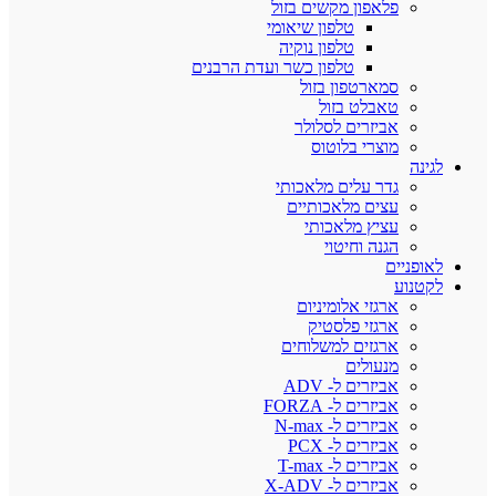
פלאפון מקשים בזול
טלפון שיאומי
טלפון נוקיה
טלפון כשר ועדת הרבנים
סמארטפון בזול
טאבלט בזול
אביזרים לסלולר
מוצרי בלוטוס
ה
גדר עלים מלאכותי
עצים מלאכותיים
עציץ מלאכותי
הגנה וחיטוי
ניים
וע
ארגזי אלומיניום
ארגזי פלסטיק
ארגזים למשלוחים
מנעולים
אביזרים ל- ADV
אביזרים ל- FORZA
אביזרים ל- N-max
אביזרים ל- PCX
אביזרים ל- T-max
אביזרים ל- X-ADV