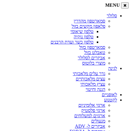
M
ר
סמארטפון מהדרין
פלאפון מקשים בזול
טלפון שיאומי
טלפון נוקיה
טלפון כשר ועדת הרבנים
סמארטפון בזול
טאבלט בזול
אביזרים לסלולר
מוצרי בלוטוס
ה
גדר עלים מלאכותי
עצים מלאכותיים
עציץ מלאכותי
הגנה וחיטוי
ניים
וע
ארגזי אלומיניום
ארגזי פלסטיק
ארגזים למשלוחים
מנעולים
אביזרים ל- ADV