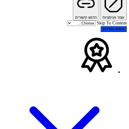
יות
הדגש קישורים
Skip 
רות