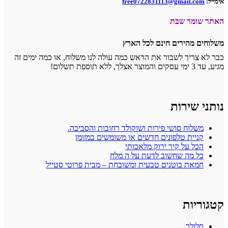
אימייל:
free0722831113@gmail.com
האתר שומר שבת
משלוחים מהירים חינם לכל הארץ
כבר לא צריך לשבור את הראש כמה עולה לנו משלוח, או כמה ימים זה
מגיע, עד 3 ימי עסקים והמוצר אצלך, ללא תוספת תשלום!
נותני שירות
משלוח סושי פירות ושוקולד רחובות והסביבה.
קניית טלפונים חדשים או משומשים במזומן
הכל על קיר ירוק מלאכותי
כל מה שחשוב לדעת על ה מלח
חמאת בוטנים טבעית ומשובחת – מבית פרוטי סטייל
קטגוריות
סלולר