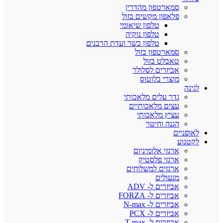
סמארטפון מהדרין
פלאפון מקשים בזול
טלפון שיאומי
טלפון נוקיה
טלפון כשר ועדת הרבנים
סמארטפון בזול
טאבלט בזול
אביזרים לסלולר
מוצרי בלוטוס
לגינה
גדר עלים מלאכותי
עצים מלאכותיים
עציץ מלאכותי
הגנה וחיטוי
לאופניים
לקטנוע
ארגזי אלומיניום
ארגזי פלסטיק
ארגזים למשלוחים
מנעולים
אביזרים ל- ADV
אביזרים ל- FORZA
אביזרים ל- N-max
אביזרים ל- PCX
אביזרים ל- T-max