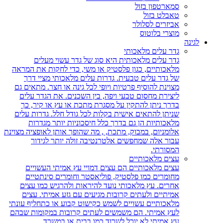
סמארטפון בזול
טאבלט בזול
אביזרים לסלולר
מוצרי בלוטוס
לגינה
גדר עלים מלאכותי
גדר עלים מלאכותית היא סוג של גדר עשוי מעלים
מלאכותיים, כגון פלסטיק או משי, כדי לחקות את המראה
של גדר עלים טבעית. גדרות עלים מלאכותי מציי דרך
מצוינת להוסיף פרטיות ויופי לכל גינה או חצר. מתאים גם
ליצירת מחסום טבעי ויפה, בין השכנים. את הגדר עלים
בדרך ניתן להתקין על מסגרת מתכת או עץ או קיר, כך
שניתן להתאים אישית בקלות לכל גודל חלל. גדרות עלים
מלאכותיות הן גם בדרך כלל חיסכוניות יותר מגדרות
אלומניום, במבוק, מתכת, , מה שהופך אותן לאופציה מצוינת
עבור אלה שמחפשים אלטרנטיבה זולה יותר לגידור
המסורתי.
עצים מלאכותיים
עצים מלאכותיים הם עצים דמויי עץ אמיתי העשויים
מחומרים כמו פלסטיק, פוליאסטר וחומרים סינתטיים
אחרים. עץ מלאכותי נועד להיראות ולהרגיש כמו עצים
אמיתיים ולעתים קרובות מגיעים עם גזע אמיתי. עצים
מלאכותיים עשויים לשמש כקישוט קבוע או כתחליף עונתי
לעץ אמיתי. הם משמשים לעתים קרובות במקומות שבהם
עץ אמיתי לא יוכל לשרוד כמו בבית או במשרד.