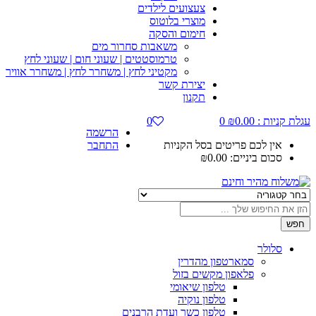
צעצועים לילדים
מוצרי בלוטוס
חימום והסקה
משאבות סחרור מים
טרמוסטטים | שעוני חום | שעוני לחץ
מקטיני לחץ | משחרר לחץ | משחרר אוויר
יצירת קשר
תקנון
עגלת קניות :
0.00
₪
0
0
הרשמה
אין לכם פריטים בסל הקניות
התחבר
סכום ביניים:
0.00
₪
חפש
סלולר
סמארטפון מהדרין
פלאפון מקשים בזול
טלפון שיאומי
טלפון נוקיה
טלפון כשר ועדת הרבנים