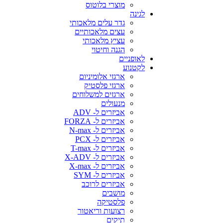
מוצרי בלוטוס
לגינה
גדר עלים מלאכותי
עצים מלאכותיים
עציץ מלאכותי
הגנה וחיטוי
לאופניים
לקטנוע
ארגזי אלומיניום
ארגזי פלסטיק
ארגזים למשלוחים
מנעולים
אביזרים ל- ADV
אביזרים ל- FORZA
אביזרים ל- N-max
אביזרים ל- PCX
אביזרים ל- T-max
אביזרים ל- X-ADV
אביזרים ל- X-max
אביזרים ל- SYM
אביזרים לרוכב
מושבים
פלסטיקה
רצועות וריאטור
תיקים