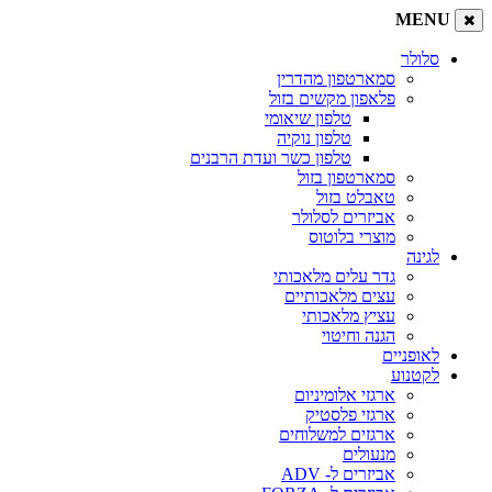
MENU
סלולר
סמארטפון מהדרין
פלאפון מקשים בזול
טלפון שיאומי
טלפון נוקיה
טלפון כשר ועדת הרבנים
סמארטפון בזול
טאבלט בזול
אביזרים לסלולר
מוצרי בלוטוס
לגינה
גדר עלים מלאכותי
עצים מלאכותיים
עציץ מלאכותי
הגנה וחיטוי
לאופניים
לקטנוע
ארגזי אלומיניום
ארגזי פלסטיק
ארגזים למשלוחים
מנעולים
אביזרים ל- ADV