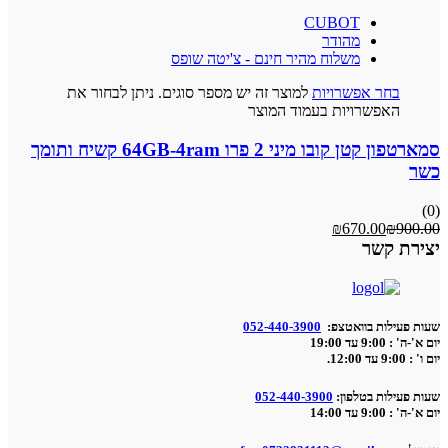
CUBOT
מהודר
משלוח מהיר חינם - צ'יטה שופס
בחר אפשרויות
למוצר זה יש מספר סוגים. ניתן לבחור את
האפשרויות בעמוד המוצר
סמארטפון קטן קובו מיני 2 פרו 64GB-4ram קשיח ותומך
כשר
(0)
₪
670.00
₪
900.00
יצירת קשר
שעות פעילות בוואטצפ:
052-440-3900
יום א'-ה' : 9:00 עד 19:00
יום ו' : 9:00 עד 12:00.
שעות פעילות בטלפון:
052-440-3900
יום א'-ה' : 9:00 עד 14:00