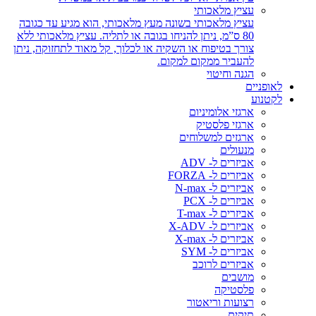
עציץ מלאכותי
עציץ מלאכותי בשונה מעץ מלאכותי, הוא מגיע עד כגובה
80 ס”מ, ניתן להניחו בגובה או לתליה. עציץ מלאכותי ללא
צורך בטיפוח או השקיה או לכלוך, קל מאוד לתחזוקה, ניתן
להעביר ממקום למקום.
הגנה וחיטוי
לאופניים
לקטנוע
ארגזי אלומיניום
ארגזי פלסטיק
ארגזים למשלוחים
מנעולים
אביזרים ל- ADV
אביזרים ל- FORZA
אביזרים ל- N-max
אביזרים ל- PCX
אביזרים ל- T-max
אביזרים ל- X-ADV
אביזרים ל- X-max
אביזרים ל- SYM
אביזרים לרוכב
מושבים
פלסטיקה
רצועות וריאטור
תיקים