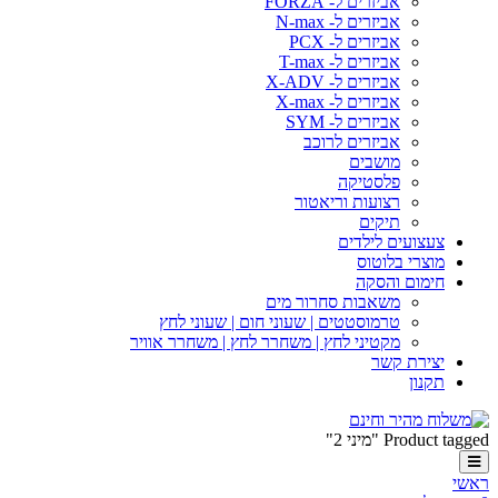
אביזרים ל- FORZA
אביזרים ל- N-max
אביזרים ל- PCX
אביזרים ל- T-max
אביזרים ל- X-ADV
אביזרים ל- X-max
אביזרים ל- SYM
אביזרים לרוכב
מושבים
פלסטיקה
רצועות וריאטור
תיקים
צעצועים לילדים
מוצרי בלוטוס
חימום והסקה
משאבות סחרור מים
טרמוסטטים | שעוני חום | שעוני לחץ
מקטיני לחץ | משחרר לחץ | משחרר אוויר
יצירת קשר
תקנון
Product tagged "מיני 2"
ראשי