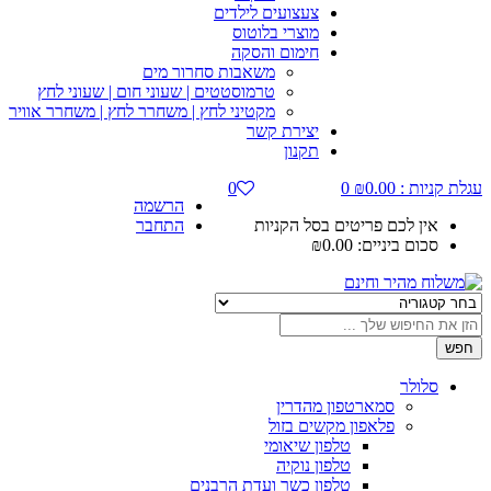
צעצועים לילדים
מוצרי בלוטוס
חימום והסקה
משאבות סחרור מים
טרמוסטטים | שעוני חום | שעוני לחץ
מקטיני לחץ | משחרר לחץ | משחרר אוויר
יצירת קשר
תקנון
עגלת קניות :
0.00
₪
0
0
הרשמה
אין לכם פריטים בסל הקניות
התחבר
סכום ביניים:
0.00
₪
חפש
סלולר
סמארטפון מהדרין
פלאפון מקשים בזול
טלפון שיאומי
טלפון נוקיה
טלפון כשר ועדת הרבנים