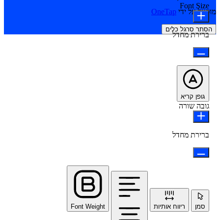
Font Size
מופעל על ידי
OneTap
הסתר סרגל כלים
ברירת מחדל
גופן קריא
גובה שורה
ברירת מחדל
סמן
ריווח אותיות
Font Weight