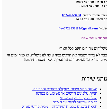
יום א'-ה' : 9:00 עד 19:00
יום ו' : 9:00 עד 12:00.
שעות פעילות בטלפון:
052-440-3900
יום א'-ה' : 9:00 עד 14:00
אימייל:
free0722831113@gmail.com
האתר שומר שבת
משלוחים מהירים חינם לכל הארץ
כבר לא צריך לשבור את הראש כמה עולה לנו משלוח, או כמה ימים זה
מגיע, עד 3 ימי עסקים והמוצר אצלך, ללא תוספת תשלום!
נותני שירות
משלוח סושי פירות ושוקולד רחובות והסביבה.
קניית טלפונים חדשים או משומשים במזומן
הכל על קיר ירוק מלאכותי
כל מה שחשוב לדעת על ה מלח
חמאת בוטנים טבעית ומשובחת – מבית פרוטי סטייל