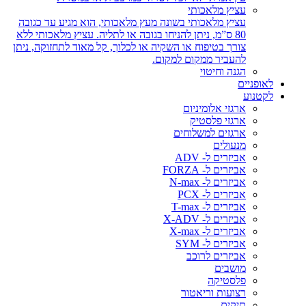
עציץ מלאכותי
עציץ מלאכותי בשונה מעץ מלאכותי, הוא מגיע עד כגובה
80 ס”מ, ניתן להניחו בגובה או לתליה. עציץ מלאכותי ללא
צורך בטיפוח או השקיה או לכלוך, קל מאוד לתחזוקה, ניתן
להעביר ממקום למקום.
הגנה וחיטוי
לאופניים
לקטנוע
ארגזי אלומיניום
ארגזי פלסטיק
ארגזים למשלוחים
מנעולים
אביזרים ל- ADV
אביזרים ל- FORZA
אביזרים ל- N-max
אביזרים ל- PCX
אביזרים ל- T-max
אביזרים ל- X-ADV
אביזרים ל- X-max
אביזרים ל- SYM
אביזרים לרוכב
מושבים
פלסטיקה
רצועות וריאטור
תיקים