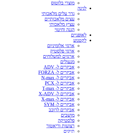
מוצרי בלוטוס
לגינה
גדר עלים מלאכותי
עצים מלאכותיים
עציץ מלאכותי
הגנה וחיטוי
לאופניים
לקטנוע
ארגזי אלומיניום
ארגזי פלסטיק
ארגזים למשלוחים
מנעולים
אביזרים ל- ADV
אביזרים ל- FORZA
אביזרים ל- N-max
אביזרים ל- PCX
אביזרים ל- T-max
אביזרים ל- X-ADV
אביזרים ל- X-max
אביזרים ל- SYM
אביזרים לרוכב
מושבים
פלסטיקה
רצועות וריאטור
תיקים