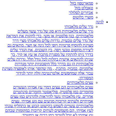
סמארטפון בזול
טאבלט בזול
אביזרים לסלולר
מוצרי בלוטוס
לגינה
גדר עלים מלאכותי
גדר עלים מלאכותית היא סוג של גדר עשוי מעלים
מלאכותיים, כגון פלסטיק או משי, כדי לחקות את המראה
של גדר עלים טבעית. גדרות עלים מלאכותי מציי דרך
מצוינת להוסיף פרטיות ויופי לכל גינה או חצר. מתאים גם
ליצירת מחסום טבעי ויפה, בין השכנים. את הגדר עלים
בדרך ניתן להתקין על מסגרת מתכת או עץ או קיר, כך
שניתן להתאים אישית בקלות לכל גודל חלל. גדרות עלים
מלאכותיות הן גם בדרך כלל חיסכוניות יותר מגדרות
אלומניום, במבוק, מתכת, , מה שהופך אותן לאופציה מצוינת
עבור אלה שמחפשים אלטרנטיבה זולה יותר לגידור
המסורתי.
עצים מלאכותיים
עצים מלאכותיים הם עצים דמויי עץ אמיתי העשויים
מחומרים כמו פלסטיק, פוליאסטר וחומרים סינתטיים
אחרים. עץ מלאכותי נועד להיראות ולהרגיש כמו עצים
אמיתיים ולעתים קרובות מגיעים עם גזע אמיתי. עצים
מלאכותיים עשויים לשמש כקישוט קבוע או כתחליף עונתי
לעץ אמיתי. הם משמשים לעתים קרובות במקומות שבהם
עץ אמיתי לא יוכל לשרוד כמו בבית או במשרד.