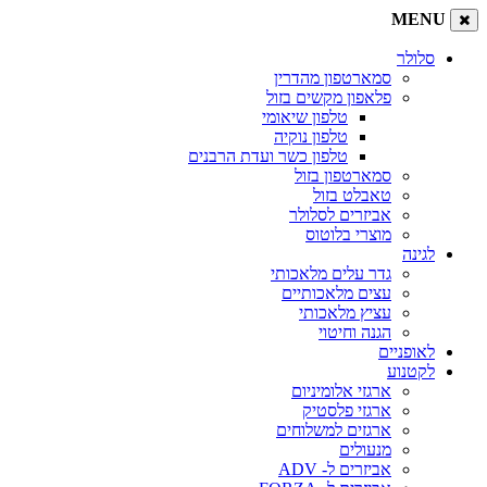
MENU
סלולר
סמארטפון מהדרין
פלאפון מקשים בזול
טלפון שיאומי
טלפון נוקיה
טלפון כשר ועדת הרבנים
סמארטפון בזול
טאבלט בזול
אביזרים לסלולר
מוצרי בלוטוס
לגינה
גדר עלים מלאכותי
עצים מלאכותיים
עציץ מלאכותי
הגנה וחיטוי
לאופניים
לקטנוע
ארגזי אלומיניום
ארגזי פלסטיק
ארגזים למשלוחים
מנעולים
אביזרים ל- ADV