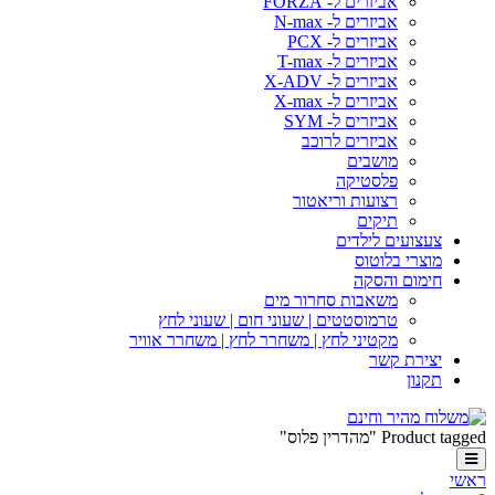
אביזרים ל- FORZA
אביזרים ל- N-max
אביזרים ל- PCX
אביזרים ל- T-max
אביזרים ל- X-ADV
אביזרים ל- X-max
אביזרים ל- SYM
אביזרים לרוכב
מושבים
פלסטיקה
רצועות וריאטור
תיקים
צעצועים לילדים
מוצרי בלוטוס
חימום והסקה
משאבות סחרור מים
טרמוסטטים | שעוני חום | שעוני לחץ
מקטיני לחץ | משחרר לחץ | משחרר אוויר
יצירת קשר
תקנון
Product tagged "מהדרין פלוס"
ראשי