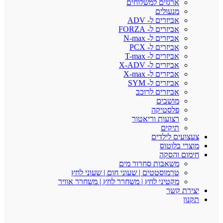
ארגזים למשלוחים
מנעולים
אביזרים ל- ADV
אביזרים ל- FORZA
אביזרים ל- N-max
אביזרים ל- PCX
אביזרים ל- T-max
אביזרים ל- X-ADV
אביזרים ל- X-max
אביזרים ל- SYM
אביזרים לרוכב
מושבים
פלסטיקה
רצועות וריאטור
תיקים
צעצועים לילדים
מוצרי בלוטוס
חימום והסקה
משאבות סחרור מים
טרמוסטטים | שעוני חום | שעוני לחץ
מקטיני לחץ | משחרר לחץ | משחרר אוויר
יצירת קשר
תקנון