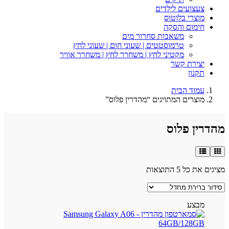
צעצועים לילדים
מוצרי בלוטוס
חימום והסקה
משאבות סחרור מים
טרמוסטטים | שעוני חום | שעוני לחץ
מקטיני לחץ | משחרר לחץ | משחרר אוויר
יצירת קשר
תקנון
עמוד הבית
מוצרים המתויגים “מהדרין פלוס”
מהדרין פלוס
מציגים את כל ⁦5⁩ התוצאות
מבצע