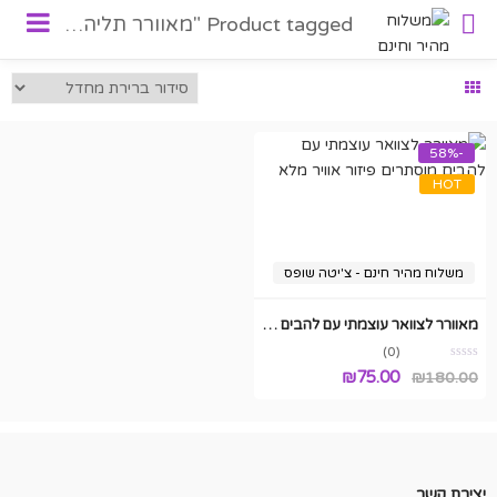
Product tagged "מאוורר תליה לצוואר"
-58%
HOT
משלוח מהיר חינם - צ'יטה שופס
מאוורר לצוואר עוצמתי עם להבים מוסתרים פיזור אוויר מלא
(0)
המחיר
המחיר
₪
75.00
₪
180.00
המקורי
הנוכחי
היה:
הוא:
₪75.00.
₪180.00.
יצירת קשר