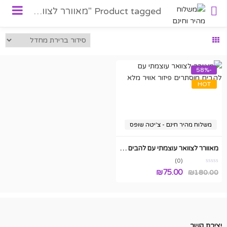
Product tagged "מאוורר לצוואר עם אורות"
-58%
HOT
משלוח מהיר חינם - צ'יטה שופס
מאוורר לצוואר עוצמתי עם להבים מוסתרים פיזור אוויר מלא
(0)
המחיר
המחיר
₪
75.00
₪
180.00
המקורי
הנוכחי
היה:
הוא:
₪75.00.
₪180.00.
יצירת קשר