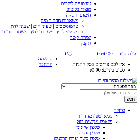
צעצועים לילדים
מוצרי בלוטוס
חימום והסקה
משאבות סחרור מים
טרמוסטטים | שעוני חום | שעוני לחץ
מקטיני לחץ | משחרר לחץ | משחרר אוויר
יצירת קשר
תקנון
עגלת קניות :
0.00
₪
0
0
הרשמה
אין לכם פריטים בסל הקניות
התחבר
סכום ביניים:
0.00
₪
חפש
סלולר
סמארטפון מהדרין
פלאפון מקשים בזול
טלפון שיאומי
טלפון נוקיה
טלפון כשר ועדת הרבנים