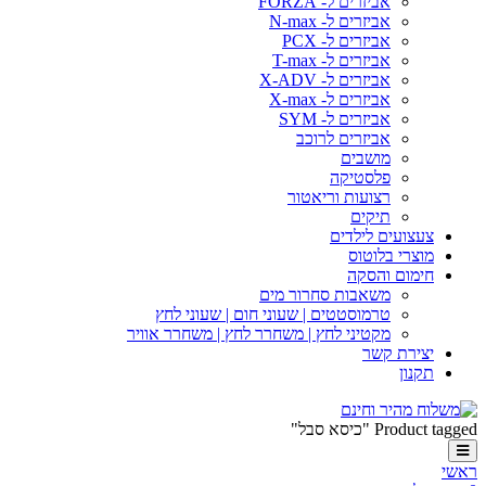
אביזרים ל- FORZA
אביזרים ל- N-max
אביזרים ל- PCX
אביזרים ל- T-max
אביזרים ל- X-ADV
אביזרים ל- X-max
אביזרים ל- SYM
אביזרים לרוכב
מושבים
פלסטיקה
רצועות וריאטור
תיקים
צעצועים לילדים
מוצרי בלוטוס
חימום והסקה
משאבות סחרור מים
טרמוסטטים | שעוני חום | שעוני לחץ
מקטיני לחץ | משחרר לחץ | משחרר אוויר
יצירת קשר
תקנון
Product tagged "כיסא סבל"
ראשי