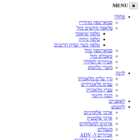
MENU
סלולר
סמארטפון מהדרין
פלאפון מקשים בזול
טלפון שיאומי
טלפון נוקיה
טלפון כשר ועדת הרבנים
סמארטפון בזול
טאבלט בזול
אביזרים לסלולר
מוצרי בלוטוס
לגינה
גדר עלים מלאכותי
עצים מלאכותיים
עציץ מלאכותי
הגנה וחיטוי
לאופניים
לקטנוע
ארגזי אלומיניום
ארגזי פלסטיק
ארגזים למשלוחים
מנעולים
אביזרים ל- ADV