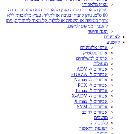
עציץ מלאכותי
עציץ מלאכותי בשונה מעץ מלאכותי, הוא מגיע עד כגובה
80 ס”מ, ניתן להניחו בגובה או לתליה. עציץ מלאכותי ללא
צורך בטיפוח או השקיה או לכלוך, קל מאוד לתחזוקה, ניתן
להעביר ממקום למקום.
הגנה וחיטוי
לאופניים
לקטנוע
ארגזי אלומיניום
ארגזי פלסטיק
ארגזים למשלוחים
מנעולים
אביזרים ל- ADV
אביזרים ל- FORZA
אביזרים ל- N-max
אביזרים ל- PCX
אביזרים ל- T-max
אביזרים ל- X-ADV
אביזרים ל- X-max
אביזרים ל- SYM
אביזרים לרוכב
מושבים
פלסטיקה
רצועות וריאטור
תיקים