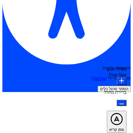
התאמות נגישות
מודולי תוכן
Font Size
מופעל על ידי
OneTap
הסתר סרגל כלים
ברירת מחדל
גופן קריא