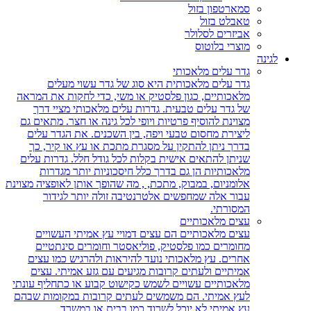
סמארטפון בזול
טאבלט בזול
אביזרים לסלולר
מוצרי בלוטוס
לגינה
גדר עלים מלאכותי
גדר עלים מלאכותית היא סוג של גדר עשוי מעלים
מלאכותיים, כגון פלסטיק או משי, כדי לחקות את המראה
של גדר עלים טבעית. גדרות עלים מלאכותי מציי דרך
מצוינת להוסיף פרטיות ויופי לכל גינה או חצר. מתאים גם
ליצירת מחסום טבעי ויפה, בין השכנים. את הגדר עלים
בדרך ניתן להתקין על מסגרת מתכת או עץ או קיר, כך
שניתן להתאים אישית בקלות לכל גודל חלל. גדרות עלים
מלאכותיות הן גם בדרך כלל חיסכוניות יותר מגדרות
אלומניום, במבוק, מתכת, , מה שהופך אותן לאופציה מצוינת
עבור אלה שמחפשים אלטרנטיבה זולה יותר לגידור
המסורתי.
עצים מלאכותיים
עצים מלאכותיים הם עצים דמויי עץ אמיתי העשויים
מחומרים כמו פלסטיק, פוליאסטר וחומרים סינתטיים
אחרים. עץ מלאכותי נועד להיראות ולהרגיש כמו עצים
אמיתיים ולעתים קרובות מגיעים עם גזע אמיתי. עצים
מלאכותיים עשויים לשמש כקישוט קבוע או כתחליף עונתי
לעץ אמיתי. הם משמשים לעתים קרובות במקומות שבהם
עץ אמיתי לא יוכל לשרוד כמו בבית או במשרד.