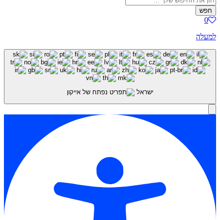
חפש
0
למעלה
ישראל