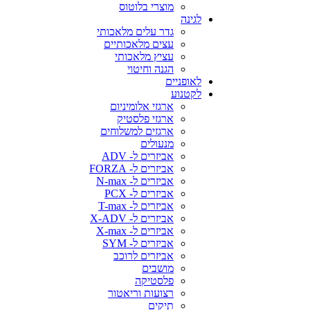
מוצרי בלוטוס
לגינה
גדר עלים מלאכותי
עצים מלאכותיים
עציץ מלאכותי
הגנה וחיטוי
לאופניים
לקטנוע
ארגזי אלומיניום
ארגזי פלסטיק
ארגזים למשלוחים
מנעולים
אביזרים ל- ADV
אביזרים ל- FORZA
אביזרים ל- N-max
אביזרים ל- PCX
אביזרים ל- T-max
אביזרים ל- X-ADV
אביזרים ל- X-max
אביזרים ל- SYM
אביזרים לרוכב
מושבים
פלסטיקה
רצועות וריאטור
תיקים