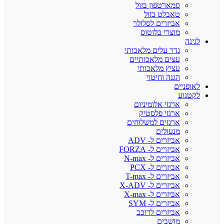
סמארטפון בזול
טאבלט בזול
אביזרים לסלולר
מוצרי בלוטוס
לגינה
גדר עלים מלאכותי
עצים מלאכותיים
עציץ מלאכותי
הגנה וחיטוי
לאופניים
לקטנוע
ארגזי אלומיניום
ארגזי פלסטיק
ארגזים למשלוחים
מנעולים
אביזרים ל- ADV
אביזרים ל- FORZA
אביזרים ל- N-max
אביזרים ל- PCX
אביזרים ל- T-max
אביזרים ל- X-ADV
אביזרים ל- X-max
אביזרים ל- SYM
אביזרים לרוכב
מושבים