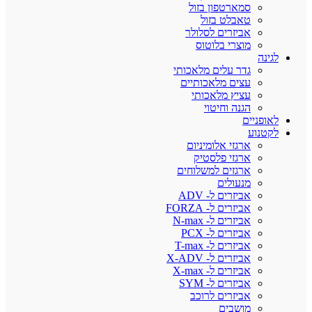
סמארטפון בזול
טאבלט בזול
אביזרים לסלולר
מוצרי בלוטוס
לגינה
גדר עלים מלאכותי
עצים מלאכותיים
עציץ מלאכותי
הגנה וחיטוי
לאופניים
לקטנוע
ארגזי אלומיניום
ארגזי פלסטיק
ארגזים למשלוחים
מנעולים
אביזרים ל- ADV
אביזרים ל- FORZA
אביזרים ל- N-max
אביזרים ל- PCX
אביזרים ל- T-max
אביזרים ל- X-ADV
אביזרים ל- X-max
אביזרים ל- SYM
אביזרים לרוכב
מושבים