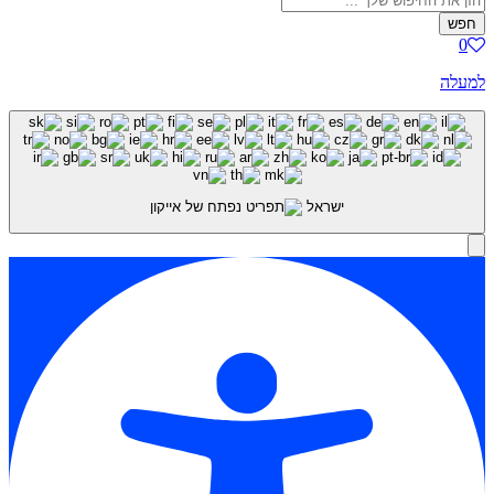
חפש
0
למעלה
ישראל