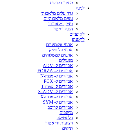
מוצרי בלוטוס
לגינה
גדר עלים מלאכותי
עצים מלאכותיים
עציץ מלאכותי
הגנה וחיטוי
לאופניים
לקטנוע
ארגזי אלומיניום
ארגזי פלסטיק
ארגזים למשלוחים
מנעולים
אביזרים ל- ADV
אביזרים ל- FORZA
אביזרים ל- N-max
אביזרים ל- PCX
אביזרים ל- T-max
אביזרים ל- X-ADV
אביזרים ל- X-max
אביזרים ל- SYM
אביזרים לרוכב
מושבים
פלסטיקה
רצועות וריאטור
תיקים