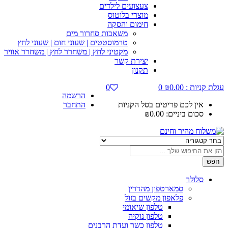
צעצועים לילדים
מוצרי בלוטוס
חימום והסקה
משאבות סחרור מים
טרמוסטטים | שעוני חום | שעוני לחץ
מקטיני לחץ | משחרר לחץ | משחרר אוויר
יצירת קשר
תקנון
עגלת קניות :
0.00
₪
0
0
הרשמה
אין לכם פריטים בסל הקניות
התחבר
סכום ביניים:
0.00
₪
חפש
סלולר
סמארטפון מהדרין
פלאפון מקשים בזול
טלפון שיאומי
טלפון נוקיה
טלפון כשר ועדת הרבנים