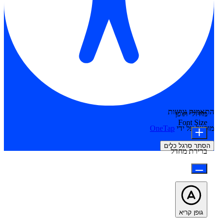
התאמות נגישות
מודולי תוכן
Font Size
מופעל על ידי
OneTap
הסתר סרגל כלים
ברירת מחדל
גופן קריא