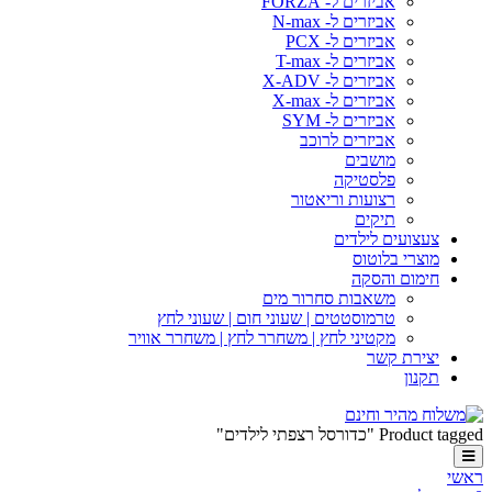
אביזרים ל- FORZA
אביזרים ל- N-max
אביזרים ל- PCX
אביזרים ל- T-max
אביזרים ל- X-ADV
אביזרים ל- X-max
אביזרים ל- SYM
אביזרים לרוכב
מושבים
פלסטיקה
רצועות וריאטור
תיקים
צעצועים לילדים
מוצרי בלוטוס
חימום והסקה
משאבות סחרור מים
טרמוסטטים | שעוני חום | שעוני לחץ
מקטיני לחץ | משחרר לחץ | משחרר אוויר
יצירת קשר
תקנון
Product tagged "כדורסל רצפתי לילדים"
ראשי