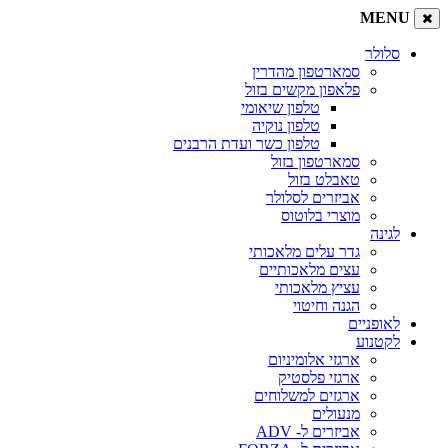
MENU
סלולר
סמארטפון מהדרין
פלאפון מקשים בזול
טלפון שיאומי
טלפון נוקיה
טלפון כשר ועדת הרבנים
סמארטפון בזול
טאבלט בזול
אביזרים לסלולר
מוצרי בלוטוס
לגינה
גדר עלים מלאכותי
עצים מלאכותיים
עציץ מלאכותי
הגנה וחיטוי
לאופניים
לקטנוע
ארגזי אלומיניום
ארגזי פלסטיק
ארגזים למשלוחים
מנעולים
אביזרים ל- ADV