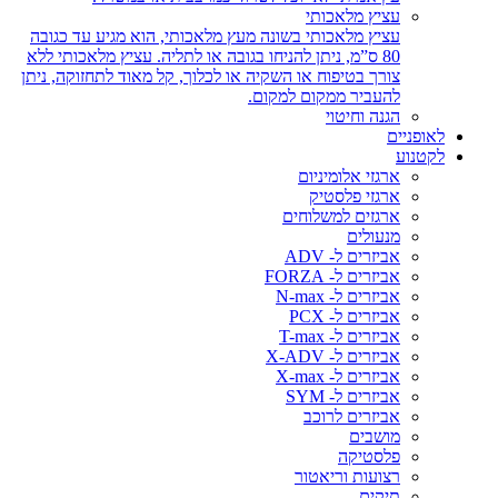
עציץ מלאכותי
עציץ מלאכותי בשונה מעץ מלאכותי, הוא מגיע עד כגובה
80 ס”מ, ניתן להניחו בגובה או לתליה. עציץ מלאכותי ללא
צורך בטיפוח או השקיה או לכלוך, קל מאוד לתחזוקה, ניתן
להעביר ממקום למקום.
הגנה וחיטוי
לאופניים
לקטנוע
ארגזי אלומיניום
ארגזי פלסטיק
ארגזים למשלוחים
מנעולים
אביזרים ל- ADV
אביזרים ל- FORZA
אביזרים ל- N-max
אביזרים ל- PCX
אביזרים ל- T-max
אביזרים ל- X-ADV
אביזרים ל- X-max
אביזרים ל- SYM
אביזרים לרוכב
מושבים
פלסטיקה
רצועות וריאטור
תיקים