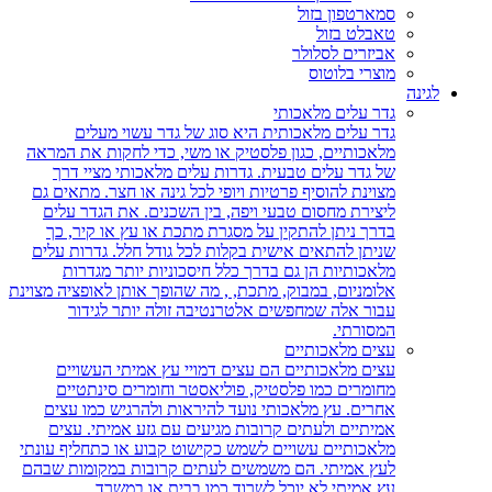
סמארטפון בזול
טאבלט בזול
אביזרים לסלולר
מוצרי בלוטוס
לגינה
גדר עלים מלאכותי
גדר עלים מלאכותית היא סוג של גדר עשוי מעלים
מלאכותיים, כגון פלסטיק או משי, כדי לחקות את המראה
של גדר עלים טבעית. גדרות עלים מלאכותי מציי דרך
מצוינת להוסיף פרטיות ויופי לכל גינה או חצר. מתאים גם
ליצירת מחסום טבעי ויפה, בין השכנים. את הגדר עלים
בדרך ניתן להתקין על מסגרת מתכת או עץ או קיר, כך
שניתן להתאים אישית בקלות לכל גודל חלל. גדרות עלים
מלאכותיות הן גם בדרך כלל חיסכוניות יותר מגדרות
אלומניום, במבוק, מתכת, , מה שהופך אותן לאופציה מצוינת
עבור אלה שמחפשים אלטרנטיבה זולה יותר לגידור
המסורתי.
עצים מלאכותיים
עצים מלאכותיים הם עצים דמויי עץ אמיתי העשויים
מחומרים כמו פלסטיק, פוליאסטר וחומרים סינתטיים
אחרים. עץ מלאכותי נועד להיראות ולהרגיש כמו עצים
אמיתיים ולעתים קרובות מגיעים עם גזע אמיתי. עצים
מלאכותיים עשויים לשמש כקישוט קבוע או כתחליף עונתי
לעץ אמיתי. הם משמשים לעתים קרובות במקומות שבהם
עץ אמיתי לא יוכל לשרוד כמו בבית או במשרד.