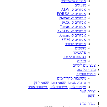
ארגזים למשלוחים
מנעולים
אביזרים ל- ADV
אביזרים ל- FORZA
אביזרים ל- N-max
אביזרים ל- PCX
אביזרים ל- T-max
אביזרים ל- X-ADV
אביזרים ל- X-max
אביזרים ל- SYM
אביזרים לרוכב
מושבים
פלסטיקה
רצועות וריאטור
תיקים
צעצועים לילדים
מוצרי בלוטוס
חימום והסקה
משאבות סחרור מים
טרמוסטטים | שעוני חום | שעוני לחץ
מקטיני לחץ | משחרר לחץ | משחרר אוויר
יצירת קשר
תקנון
עמוד הבית