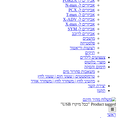
אביזרים ל- FORZA
אביזרים ל- N-max
אביזרים ל- PCX
אביזרים ל- T-max
אביזרים ל- X-ADV
אביזרים ל- X-max
אביזרים ל- SYM
אביזרים לרוכב
מושבים
פלסטיקה
רצועות וריאטור
תיקים
צעצועים לילדים
מוצרי בלוטוס
חימום והסקה
משאבות סחרור מים
טרמוסטטים | שעוני חום | שעוני לחץ
מקטיני לחץ | משחרר לחץ | משחרר אוויר
יצירת קשר
תקנון
Product tagged "כבל מיקרו USB"
ראשי