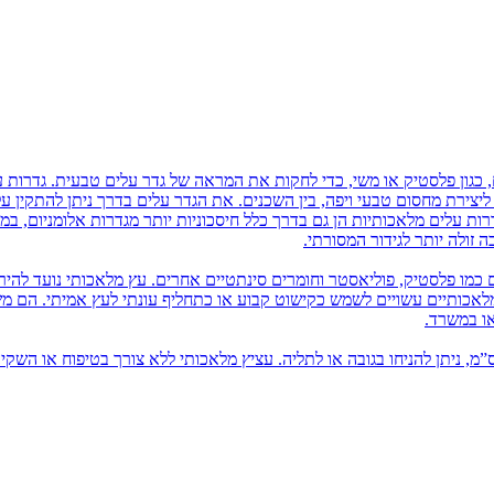
 כגון פלסטיק או משי, כדי לחקות את המראה של גדר עלים טבעית. גדרות ע
ם ליצירת מחסום טבעי ויפה, בין השכנים. את הגדר עלים בדרך ניתן להתקין 
רות עלים מלאכותיות הן גם בדרך כלל חיסכוניות יותר מגדרות אלומניום, במ
זולה יותר לגידור המסורתי.
 כמו פלסטיק, פוליאסטר וחומרים סינתטיים אחרים. עץ מלאכותי נועד להיר
 מלאכותיים עשויים לשמש כקישוט קבוע או כתחליף עונתי לעץ אמיתי. הם 
או במשרד.
יץ מלאכותי בשונה מעץ מלאכותי, הוא מגיע עד כגובה 80 ס”מ, ניתן להניחו בגובה או לתליה. עציץ מלאכותי ללא צורך בטיפוח