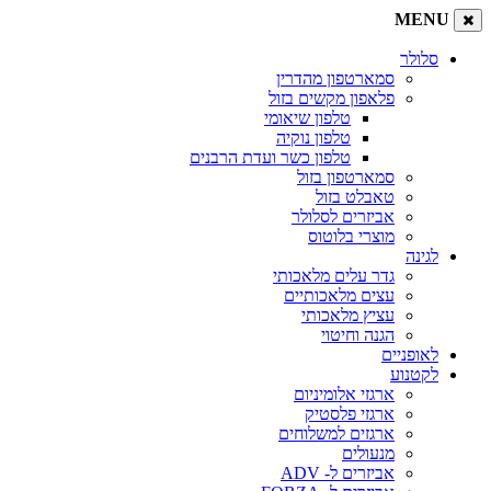
MENU
סלולר
סמארטפון מהדרין
פלאפון מקשים בזול
טלפון שיאומי
טלפון נוקיה
טלפון כשר ועדת הרבנים
סמארטפון בזול
טאבלט בזול
אביזרים לסלולר
מוצרי בלוטוס
לגינה
גדר עלים מלאכותי
עצים מלאכותיים
עציץ מלאכותי
הגנה וחיטוי
לאופניים
לקטנוע
ארגזי אלומיניום
ארגזי פלסטיק
ארגזים למשלוחים
מנעולים
אביזרים ל- ADV