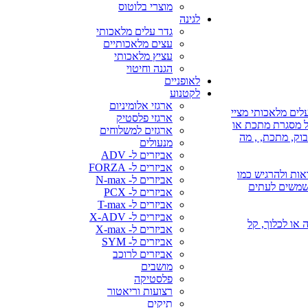
מוצרי בלוטוס
לגינה
גדר עלים מלאכותי
עצים מלאכותיים
עציץ מלאכותי
הגנה וחיטוי
לאופניים
לקטנוע
ארגזי אלומיניום
לים מלאכותי מציי
ארגזי פלסטיק
על מסגרת מתכת או
ארגזים למשלוחים
בוק, מתכת, , מה
מנעולים
אביזרים ל- ADV
אביזרים ל- FORZA
אות ולהרגיש כמו
אביזרים ל- N-max
משמשים לעתים
אביזרים ל- PCX
אביזרים ל- T-max
אביזרים ל- X-ADV
 או השקיה או לכלוך, קל
אביזרים ל- X-max
אביזרים ל- SYM
אביזרים לרוכב
מושבים
פלסטיקה
רצועות וריאטור
תיקים