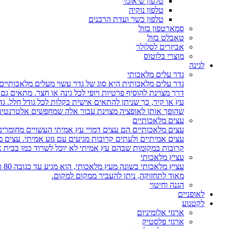
טלפון שיאומי
טלפון נוקיה
טלפון כשר ועדת הרבנים
סמארטפון בזול
טאבלט בזול
אביזרים לסלולר
מוצרי בלוטוס
לגינה
גדר עלים מלאכותי
גדר עלים מלאכותית היא סוג של גדר עשוי מעלים מלאכותיים,
דרך מצוינת להוסיף פרטיות ויופי לכל גינה או חצר. מתאים ג
עץ או קיר, כך שניתן להתאים אישית בקלות לכל גודל חלל. גד
שהופך אותן לאופציה מצוינת עבור אלה שמחפשים אלטרנטיבה 
עצים מלאכותיים
עצים מלאכותיים הם עצים דמויי עץ אמיתי העשויים מחומרים
עצים אמיתיים ולעתים קרובות מגיעים עם גזע אמיתי. עצים
קרובות במקומות שבהם עץ אמיתי לא יוכל לשרוד כמו בבית 
עציץ מלאכותי
עצ
מאוד לתחזוקה, ניתן להעביר ממקום למקום.
הגנה וחיטוי
לאופניים
לקטנוע
ארגזי אלומיניום
ארגזי פלסטיק