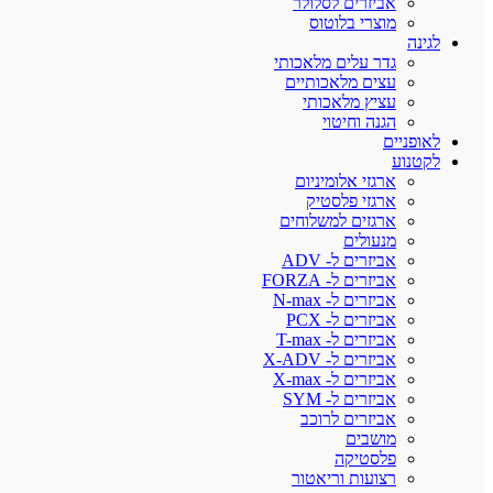
אביזרים לסלולר
מוצרי בלוטוס
לגינה
גדר עלים מלאכותי
עצים מלאכותיים
עציץ מלאכותי
הגנה וחיטוי
לאופניים
לקטנוע
ארגזי אלומיניום
ארגזי פלסטיק
ארגזים למשלוחים
מנעולים
אביזרים ל- ADV
אביזרים ל- FORZA
אביזרים ל- N-max
אביזרים ל- PCX
אביזרים ל- T-max
אביזרים ל- X-ADV
אביזרים ל- X-max
אביזרים ל- SYM
אביזרים לרוכב
מושבים
פלסטיקה
רצועות וריאטור