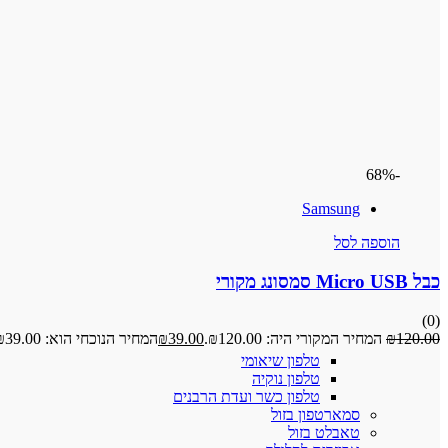
-68%
Samsung
הוספה לסל
כבל Micro USB סמסונג מקורי
(0)
120.00
₪
המחיר המקורי היה: ₪120.00.
39.00
₪
המחיר הנוכחי הוא: ₪39.00.
טלפון שיאומי
טלפון נוקיה
טלפון כשר ועדת הרבנים
סמארטפון בזול
טאבלט בזול