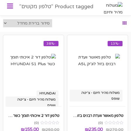
Product tagged "טלפון מקשים"
-38%
-13%
משלוח מהיר חינם - צ'יטה
HYUNDAI
שופס
משלוח מהיר חינם - צ'יטה
שופס
טלפון מאושר וועדת רבנים בזול לוג'יק A5L
טלפון דור 2 איכותי תומך כשר HYUNDAI S1 Plus
(0)
(0)
המחיר
המחיר
המחיר
המחיר
₪
155.00
₪
235.00
₪
250.00
₪
270.00