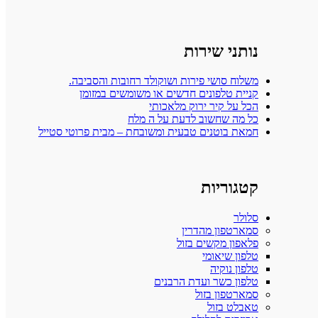
נותני שירות
משלוח סושי פירות ושוקולד רחובות והסביבה.
קניית טלפונים חדשים או משומשים במזומן
הכל על קיר ירוק מלאכותי
כל מה שחשוב לדעת על ה מלח
חמאת בוטנים טבעית ומשובחת – מבית פרוטי סטייל
קטגוריות
סלולר
סמארטפון מהדרין
פלאפון מקשים בזול
טלפון שיאומי
טלפון נוקיה
טלפון כשר ועדת הרבנים
סמארטפון בזול
טאבלט בזול