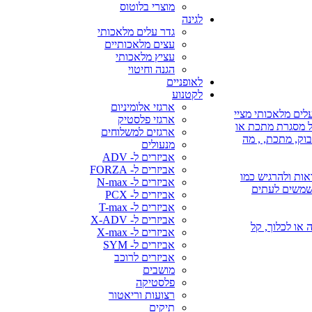
מוצרי בלוטוס
לגינה
גדר עלים מלאכותי
עצים מלאכותיים
עציץ מלאכותי
הגנה וחיטוי
לאופניים
לקטנוע
ארגזי אלומיניום
לים מלאכותי מציי
ארגזי פלסטיק
על מסגרת מתכת או
ארגזים למשלוחים
בוק, מתכת, , מה
מנעולים
אביזרים ל- ADV
אביזרים ל- FORZA
אות ולהרגיש כמו
אביזרים ל- N-max
משמשים לעתים
אביזרים ל- PCX
אביזרים ל- T-max
אביזרים ל- X-ADV
 או השקיה או לכלוך, קל
אביזרים ל- X-max
אביזרים ל- SYM
אביזרים לרוכב
מושבים
פלסטיקה
רצועות וריאטור
תיקים