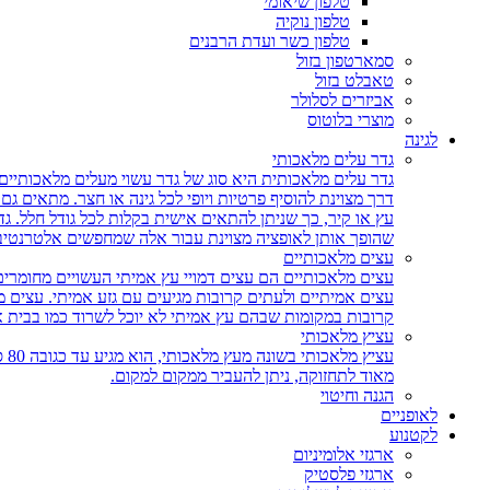
טלפון שיאומי
טלפון נוקיה
טלפון כשר ועדת הרבנים
סמארטפון בזול
טאבלט בזול
אביזרים לסלולר
מוצרי בלוטוס
לגינה
גדר עלים מלאכותי
גדר עלים מלאכותית היא סוג של גדר עשוי מעלים מלאכותיים,
דרך מצוינת להוסיף פרטיות ויופי לכל גינה או חצר. מתאים ג
עץ או קיר, כך שניתן להתאים אישית בקלות לכל גודל חלל. גד
שהופך אותן לאופציה מצוינת עבור אלה שמחפשים אלטרנטיבה 
עצים מלאכותיים
עצים מלאכותיים הם עצים דמויי עץ אמיתי העשויים מחומרים
עצים אמיתיים ולעתים קרובות מגיעים עם גזע אמיתי. עצים
קרובות במקומות שבהם עץ אמיתי לא יוכל לשרוד כמו בבית 
עציץ מלאכותי
עצ
מאוד לתחזוקה, ניתן להעביר ממקום למקום.
הגנה וחיטוי
לאופניים
לקטנוע
ארגזי אלומיניום
ארגזי פלסטיק