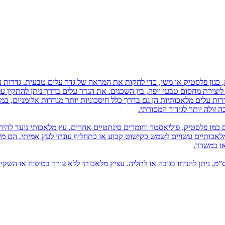
 כגון פלסטיק או משי, כדי לחקות את המראה של גדר עלים טבעית. גדרות ע
ם ליצירת מחסום טבעי ויפה, בין השכנים. את הגדר עלים בדרך ניתן להתקין 
רות עלים מלאכותיות הן גם בדרך כלל חיסכוניות יותר מגדרות אלומניום, במ
זולה יותר לגידור המסורתי.
 כמו פלסטיק, פוליאסטר וחומרים סינתטיים אחרים. עץ מלאכותי נועד להיר
 מלאכותיים עשויים לשמש כקישוט קבוע או כתחליף עונתי לעץ אמיתי. הם 
או במשרד.
יץ מלאכותי בשונה מעץ מלאכותי, הוא מגיע עד כגובה 80 ס”מ, ניתן להניחו בגובה או לתליה. עציץ מלאכותי ללא צורך בטיפוח