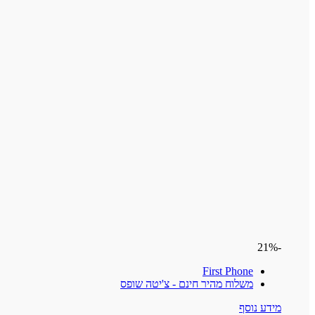
-21%
First Phone
משלוח מהיר חינם - צ'יטה שופס
מידע נוסף