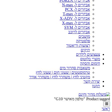
אביזרים ל- FORZA
אביזרים ל- N-max
אביזרים ל- PCX
אביזרים ל- T-max
אביזרים ל- X-ADV
אביזרים ל- X-max
אביזרים ל- SYM
אביזרים לרוכב
מושבים
פלסטיקה
רצועות וריאטור
תיקים
צעצועים לילדים
מוצרי בלוטוס
חימום והסקה
משאבות סחרור מים
טרמוסטטים | שעוני חום | שעוני לחץ
מקטיני לחץ | משחרר לחץ | משחרר אוויר
יצירת קשר
תקנון
Product tagged "טלפון מאושר G10"
ראשי