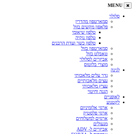
MENU
סלולר
סמארטפון מהדרין
פלאפון מקשים בזול
טלפון שיאומי
טלפון נוקיה
טלפון כשר ועדת הרבנים
סמארטפון בזול
טאבלט בזול
אביזרים לסלולר
מוצרי בלוטוס
לגינה
גדר עלים מלאכותי
עצים מלאכותיים
עציץ מלאכותי
הגנה וחיטוי
לאופניים
לקטנוע
ארגזי אלומיניום
ארגזי פלסטיק
ארגזים למשלוחים
מנעולים
אביזרים ל- ADV