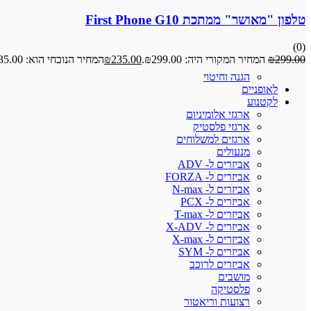
טלפון "מאושר" ממתכת First Phone G10
(0)
299.00
₪
המחיר המקורי היה: ₪299.00.
235.00
₪
המחיר הנוכחי הוא: ₪235.00.
הגנה וחיטוי
לאופניים
לקטנוע
ארגזי אלומיניום
ארגזי פלסטיק
ארגזים למשלוחים
מנעולים
אביזרים ל- ADV
אביזרים ל- FORZA
אביזרים ל- N-max
אביזרים ל- PCX
אביזרים ל- T-max
אביזרים ל- X-ADV
אביזרים ל- X-max
אביזרים ל- SYM
אביזרים לרוכב
מושבים
פלסטיקה
רצועות וריאטור