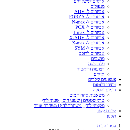
ארגזים למשלוחים
מנעולים
אביזרים ל- ADV
אביזרים ל- FORZA
אביזרים ל- N-max
אביזרים ל- PCX
אביזרים ל- T-max
אביזרים ל- X-ADV
אביזרים ל- X-max
אביזרים ל- SYM
אביזרים לרוכב
מושבים
פלסטיקה
רצועות וריאטור
תיקים
צעצועים לילדים
מוצרי בלוטוס
חימום והסקה
משאבות סחרור מים
טרמוסטטים | שעוני חום | שעוני לחץ
מקטיני לחץ | משחרר לחץ | משחרר אוויר
יצירת קשר
תקנון
עמוד הבית