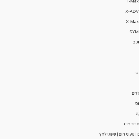
וכב
טור
דים
ס
ה
רור מים
 שעוני חום | שעוני לחץ