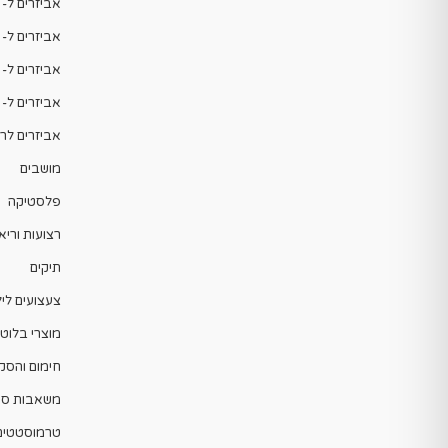
אביזרים ל- T-Max
אביזרים ל- X-ADV
אביזרים ל- X-Max
אביזרים ל- SYM
אביזרים לר
מושבים
פלסטיקה
רצועות וריא
תיקים
צעצועים ליל
מוצרי בלוטו
חימום והסק
משאבות סח
טרמוסטטים |