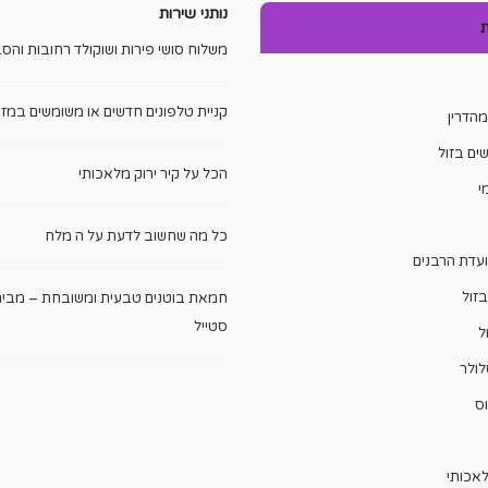
נותני שירות
ת
משלוח סושי פירות ושוקולד רחובות והסב
קניית טלפונים חדשים או משומשים במזו
הדרין
ים בזול
הכל על קיר ירוק מלאכותי
י
כל מה שחשוב לדעת על ה מלח
ועדת הרבנים
זול
חמאת בוטנים טבעית ומשובחת – מבית
סטייל
ל
לולר
ס
לאכותי