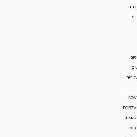
תיים
תי
יום
יק
לוחים