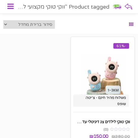
Product tagged "ווקי טוקי מקצועי לילדים"
-61%
משלוח מהיר חינם - צ'יטה
שופס
ווקי טוקי לילדים צג דיגיטלי עד 3 ק"מ + פנס + סוללות מתנה
(0)
המחיר
המחיר
₪
150.00
₪
380.00