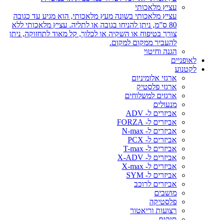
עציץ מלאכותי
עציץ מלאכותי בשונה מעץ מלאכותי, הוא מגיע עד כגובה
80 ס”מ, ניתן להניחו בגובה או לתליה. עציץ מלאכותי ללא
צורך בטיפוח או השקיה או לכלוך, קל מאוד לתחזוקה, ניתן
להעביר ממקום למקום.
הגנה וחיטוי
לאופניים
לקטנוע
ארגזי אלומיניום
ארגזי פלסטיק
ארגזים למשלוחים
מנעולים
אביזרים ל- ADV
אביזרים ל- FORZA
אביזרים ל- N-max
אביזרים ל- PCX
אביזרים ל- T-max
אביזרים ל- X-ADV
אביזרים ל- X-max
אביזרים ל- SYM
אביזרים לרוכב
מושבים
פלסטיקה
רצועות וריאטור
תיקים