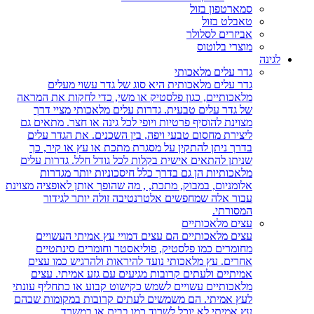
סמארטפון בזול
טאבלט בזול
אביזרים לסלולר
מוצרי בלוטוס
לגינה
גדר עלים מלאכותי
גדר עלים מלאכותית היא סוג של גדר עשוי מעלים
מלאכותיים, כגון פלסטיק או משי, כדי לחקות את המראה
של גדר עלים טבעית. גדרות עלים מלאכותי מציי דרך
מצוינת להוסיף פרטיות ויופי לכל גינה או חצר. מתאים גם
ליצירת מחסום טבעי ויפה, בין השכנים. את הגדר עלים
בדרך ניתן להתקין על מסגרת מתכת או עץ או קיר, כך
שניתן להתאים אישית בקלות לכל גודל חלל. גדרות עלים
מלאכותיות הן גם בדרך כלל חיסכוניות יותר מגדרות
אלומניום, במבוק, מתכת, , מה שהופך אותן לאופציה מצוינת
עבור אלה שמחפשים אלטרנטיבה זולה יותר לגידור
המסורתי.
עצים מלאכותיים
עצים מלאכותיים הם עצים דמויי עץ אמיתי העשויים
מחומרים כמו פלסטיק, פוליאסטר וחומרים סינתטיים
אחרים. עץ מלאכותי נועד להיראות ולהרגיש כמו עצים
אמיתיים ולעתים קרובות מגיעים עם גזע אמיתי. עצים
מלאכותיים עשויים לשמש כקישוט קבוע או כתחליף עונתי
לעץ אמיתי. הם משמשים לעתים קרובות במקומות שבהם
עץ אמיתי לא יוכל לשרוד כמו בבית או במשרד.