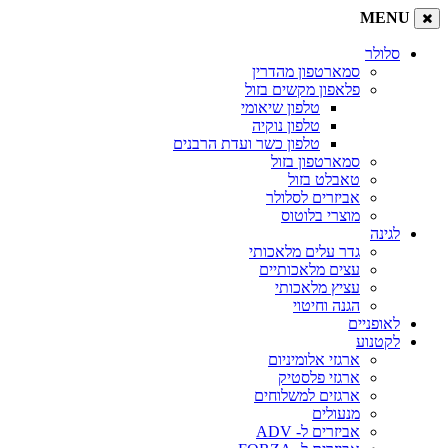
MENU
סלולר
סמארטפון מהדרין
פלאפון מקשים בזול
טלפון שיאומי
טלפון נוקיה
טלפון כשר ועדת הרבנים
סמארטפון בזול
טאבלט בזול
אביזרים לסלולר
מוצרי בלוטוס
לגינה
גדר עלים מלאכותי
עצים מלאכותיים
עציץ מלאכותי
הגנה וחיטוי
לאופניים
לקטנוע
ארגזי אלומיניום
ארגזי פלסטיק
ארגזים למשלוחים
מנעולים
אביזרים ל- ADV