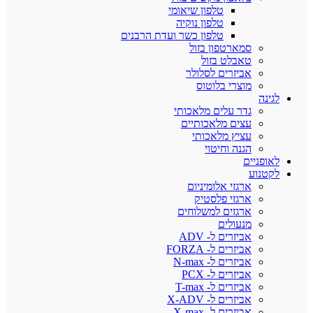
טלפון שיאומי
טלפון נוקיה
טלפון כשר ועדת הרבנים
סמארטפון בזול
טאבלט בזול
אביזרים לסלולר
מוצרי בלוטוס
לגינה
גדר עלים מלאכותי
עצים מלאכותיים
עציץ מלאכותי
הגנה וחיטוי
לאופניים
לקטנוע
ארגזי אלומיניום
ארגזי פלסטיק
ארגזים למשלוחים
מנעולים
אביזרים ל- ADV
אביזרים ל- FORZA
אביזרים ל- N-max
אביזרים ל- PCX
אביזרים ל- T-max
אביזרים ל- X-ADV
אביזרים ל- X-max