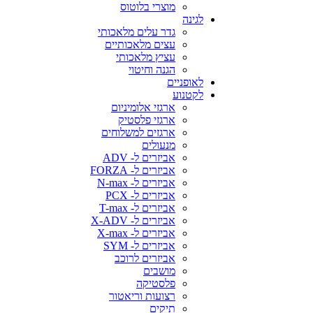
מוצרי בלוטוס
לגינה
גדר עלים מלאכותי
עצים מלאכותיים
עציץ מלאכותי
הגנה וחיטוי
לאופניים
לקטנוע
ארגזי אלומיניום
ארגזי פלסטיק
ארגזים למשלוחים
מנעולים
אביזרים ל- ADV
אביזרים ל- FORZA
אביזרים ל- N-max
אביזרים ל- PCX
אביזרים ל- T-max
אביזרים ל- X-ADV
אביזרים ל- X-max
אביזרים ל- SYM
אביזרים לרוכב
מושבים
פלסטיקה
רצועות וריאטור
תיקים