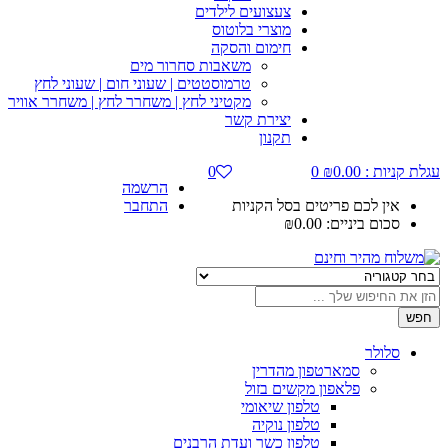
צעצועים לילדים
מוצרי בלוטוס
חימום והסקה
משאבות סחרור מים
טרמוסטטים | שעוני חום | שעוני לחץ
מקטיני לחץ | משחרר לחץ | משחרר אוויר
יצירת קשר
תקנון
עגלת קניות :
0.00
₪
0
0
הרשמה
אין לכם פריטים בסל הקניות
התחבר
סכום ביניים:
0.00
₪
חפש
סלולר
סמארטפון מהדרין
פלאפון מקשים בזול
טלפון שיאומי
טלפון נוקיה
טלפון כשר ועדת הרבנים