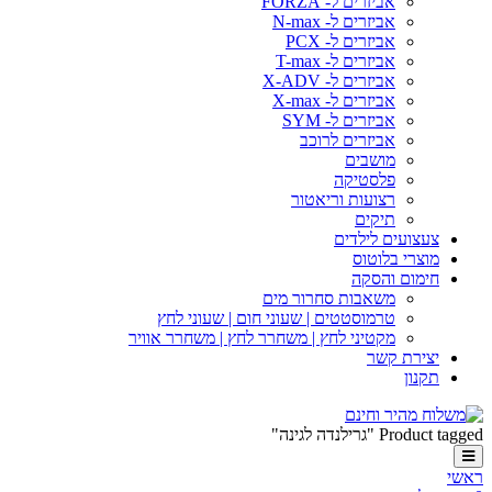
אביזרים ל- FORZA
אביזרים ל- N-max
אביזרים ל- PCX
אביזרים ל- T-max
אביזרים ל- X-ADV
אביזרים ל- X-max
אביזרים ל- SYM
אביזרים לרוכב
מושבים
פלסטיקה
רצועות וריאטור
תיקים
צעצועים לילדים
מוצרי בלוטוס
חימום והסקה
משאבות סחרור מים
טרמוסטטים | שעוני חום | שעוני לחץ
מקטיני לחץ | משחרר לחץ | משחרר אוויר
יצירת קשר
תקנון
Product tagged "גרילנדה לגינה"
ראשי