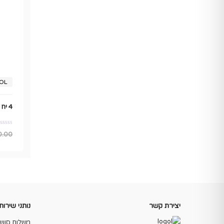
OL
4 יח x בובת לול + שעון בתוך קפיץ מואר
0.00
יצירת קשר
נותני שירות
משלוח סושי 