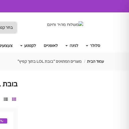
סלולר
לגינה
לאופניים
לקטנוע
צעצועים
עמוד הבית
מוצרים המתויגים “בובת LOL בתוך קפיץ”
בובת LOL בתוך קפיץ
-44%