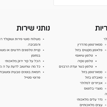
יות
נותני שירות
לר
משלוח סושי פירות ושוקולד רח
סמארטפון מהדרין
והסביבה.
פלאפון מקשים בזול
קניית טלפונים חדשים או משו
טלפון שיאומי
במזומן
טלפון נוקיה
הכל על קיר ירוק מלאכותי
טלפון כשר ועדת הרבנים
כל מה שחשוב לדעת על ה מ
סמארטפון בזול
חמאת בוטנים טבעית ומשובח
טאבלט בזול
פרוטי סטייל
אביזרים לסלולר
מוצרי בלוטוס
ה
גדר עלים מלאכותי
עצים מלאכותיים