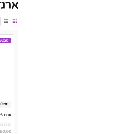
ארגז 55 ליטר לא
מבצע
משלוח
ארגז 55 ליטר דמוי אלומיניום שחור/כסוף
50.00