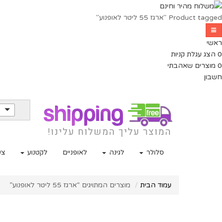
Product tagged "ארגז 55 ליטר לאופנוע"
ראשי
0
הצג עגלת קניות
0
מוצרים שאהבתי
חשבון
סלולר
לגינה
לאופניים
לקטנוע
צע
עמוד הבית
מוצרים המתויגים “ארגז 55 ליטר לאופנוע”