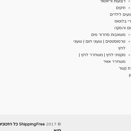
רצועות וריאטור
תיקים
עים לילדים
י בלוטוס
ום והסקה
משאבות סחרור מים
טרמוסטטים | שעוני חום | שעוני
לחץ
מקטיני לחץ | משחרר לחץ |
משחרר אוויר
רת קשר
ן
© 2017
ShippingFree
כל הזכוכיו
לדין!
.