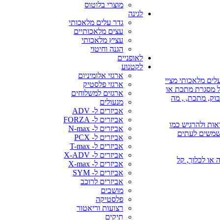
מוצרי בלוטוס
לגינה
גדר עלים מלאכותי
עצים מלאכותיים
עציץ מלאכותי
הגנה וחיטוי
לאופניים
לקטנוע
ארגזי אלומיניום
לים מלאכותי מציי
ארגזי פלסטיק
על מסגרת מתכת או
ארגזים למשלוחים
בוק, מתכת, , מה
מנעולים
אביזרים ל- ADV
אביזרים ל- FORZA
אות ולהרגיש כמו
אביזרים ל- N-max
משמשים לעתים
אביזרים ל- PCX
אביזרים ל- T-max
אביזרים ל- X-ADV
 או השקיה או לכלוך, קל
אביזרים ל- X-max
אביזרים ל- SYM
אביזרים לרוכב
מושבים
פלסטיקה
רצועות וריאטור
תיקים