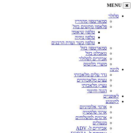
MENU
סלולר
סמארטפון מהדרין
פלאפון מקשים בזול
טלפון שיאומי
טלפון נוקיה
טלפון כשר ועדת הרבנים
סמארטפון בזול
טאבלט בזול
אביזרים לסלולר
מוצרי בלוטוס
לגינה
גדר עלים מלאכותי
עצים מלאכותיים
עציץ מלאכותי
הגנה וחיטוי
לאופניים
לקטנוע
ארגזי אלומיניום
ארגזי פלסטיק
ארגזים למשלוחים
מנעולים
אביזרים ל- ADV