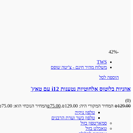
-42%
TWS
משלוח מהיר חינם - צ'יטה שופס
הוספה לסל
אוזניות בלוטוס אלחוטיות נטענות i12 עם טאץ'
(0)
129.00
₪
המחיר המקורי היה: ₪129.00.
75.00
₪
המחיר הנוכחי הוא: ₪75.00.
טלפון נוקיה
טלפון כשר ועדת הרבנים
סמארטפון בזול
טאבלט בזול