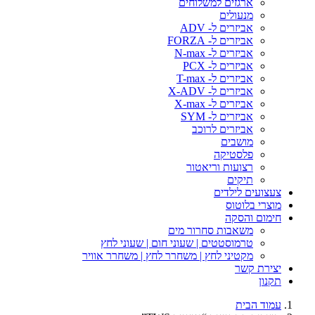
ארגזים למשלוחים
מנעולים
אביזרים ל- ADV
אביזרים ל- FORZA
אביזרים ל- N-max
אביזרים ל- PCX
אביזרים ל- T-max
אביזרים ל- X-ADV
אביזרים ל- X-max
אביזרים ל- SYM
אביזרים לרוכב
מושבים
פלסטיקה
רצועות וריאטור
תיקים
צעצועים לילדים
מוצרי בלוטוס
חימום והסקה
משאבות סחרור מים
טרמוסטטים | שעוני חום | שעוני לחץ
מקטיני לחץ | משחרר לחץ | משחרר אוויר
יצירת קשר
תקנון
עמוד הבית