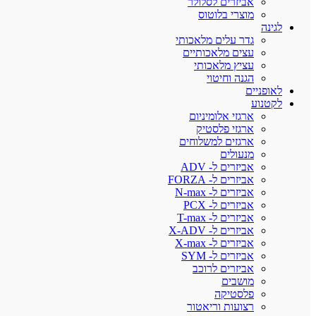
אביזרים לסלולר
מוצרי בלוטוס
לגינה
גדר עלים מלאכותי
עצים מלאכותיים
עציץ מלאכותי
הגנה וחיטוי
לאופניים
לקטנוע
ארגזי אלומיניום
ארגזי פלסטיק
ארגזים למשלוחים
מנעולים
אביזרים ל- ADV
אביזרים ל- FORZA
אביזרים ל- N-max
אביזרים ל- PCX
אביזרים ל- T-max
אביזרים ל- X-ADV
אביזרים ל- X-max
אביזרים ל- SYM
אביזרים לרוכב
מושבים
פלסטיקה
רצועות וריאטור