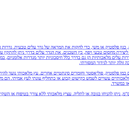
 כגון פלסטיק או משי, כדי לחקות את המראה של גדר עלים טבעית. גדרות ע
ם ליצירת מחסום טבעי ויפה, בין השכנים. את הגדר עלים בדרך ניתן להתקין 
רות עלים מלאכותיות הן גם בדרך כלל חיסכוניות יותר מגדרות אלומניום, במ
זולה יותר לגידור המסורתי.
 כמו פלסטיק, פוליאסטר וחומרים סינתטיים אחרים. עץ מלאכותי נועד להיר
 מלאכותיים עשויים לשמש כקישוט קבוע או כתחליף עונתי לעץ אמיתי. הם 
או במשרד.
יץ מלאכותי בשונה מעץ מלאכותי, הוא מגיע עד כגובה 80 ס”מ, ניתן להניחו בגובה או לתליה. עציץ מלאכותי ללא צורך בטיפוח