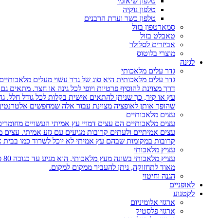
טלפון שיאומי
טלפון נוקיה
טלפון כשר ועדת הרבנים
סמארטפון בזול
טאבלט בזול
אביזרים לסלולר
מוצרי בלוטוס
לגינה
גדר עלים מלאכותי
גדר עלים מלאכותית היא סוג של גדר עשוי מעלים מלאכותיים,
דרך מצוינת להוסיף פרטיות ויופי לכל גינה או חצר. מתאים ג
עץ או קיר, כך שניתן להתאים אישית בקלות לכל גודל חלל. גד
שהופך אותן לאופציה מצוינת עבור אלה שמחפשים אלטרנטיבה 
עצים מלאכותיים
עצים מלאכותיים הם עצים דמויי עץ אמיתי העשויים מחומרים
עצים אמיתיים ולעתים קרובות מגיעים עם גזע אמיתי. עצים
קרובות במקומות שבהם עץ אמיתי לא יוכל לשרוד כמו בבית 
עציץ מלאכותי
עצ
מאוד לתחזוקה, ניתן להעביר ממקום למקום.
הגנה וחיטוי
לאופניים
לקטנוע
ארגזי אלומיניום
ארגזי פלסטיק