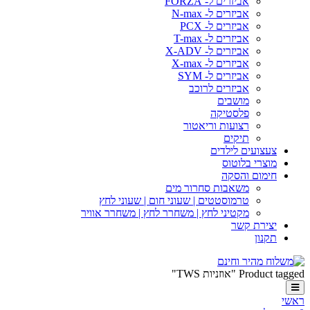
אביזרים ל- FORZA
אביזרים ל- N-max
אביזרים ל- PCX
אביזרים ל- T-max
אביזרים ל- X-ADV
אביזרים ל- X-max
אביזרים ל- SYM
אביזרים לרוכב
מושבים
פלסטיקה
רצועות וריאטור
תיקים
צעצועים לילדים
מוצרי בלוטוס
חימום והסקה
משאבות סחרור מים
טרמוסטטים | שעוני חום | שעוני לחץ
מקטיני לחץ | משחרר לחץ | משחרר אוויר
יצירת קשר
תקנון
Product tagged "אוזניות TWS"
ראשי