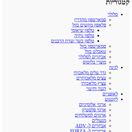
קטגוריות
סלולר
סמארטפון מהדרין
פלאפון מקשים בזול
טלפון שיאומי
טלפון נוקיה
טלפון כשר ועדת הרבנים
סמארטפון בזול
טאבלט בזול
אביזרים לסלולר
מוצרי בלוטוס
לגינה
גדר עלים מלאכותי
עצים מלאכותיים
עציץ מלאכותי
הגנה וחיטוי
לאופניים
לקטנוע
ארגזי אלומיניום
ארגזי פלסטיק
ארגזים למשלוחים
מנעולים
אביזרים ל- ADV
אביזרים ל- FORZA