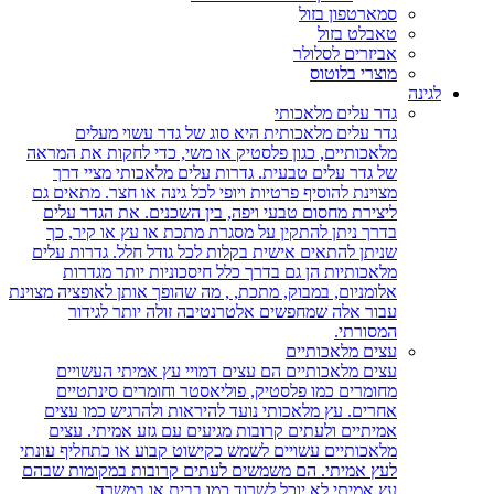
סמארטפון בזול
טאבלט בזול
אביזרים לסלולר
מוצרי בלוטוס
לגינה
גדר עלים מלאכותי
גדר עלים מלאכותית היא סוג של גדר עשוי מעלים
מלאכותיים, כגון פלסטיק או משי, כדי לחקות את המראה
של גדר עלים טבעית. גדרות עלים מלאכותי מציי דרך
מצוינת להוסיף פרטיות ויופי לכל גינה או חצר. מתאים גם
ליצירת מחסום טבעי ויפה, בין השכנים. את הגדר עלים
בדרך ניתן להתקין על מסגרת מתכת או עץ או קיר, כך
שניתן להתאים אישית בקלות לכל גודל חלל. גדרות עלים
מלאכותיות הן גם בדרך כלל חיסכוניות יותר מגדרות
אלומניום, במבוק, מתכת, , מה שהופך אותן לאופציה מצוינת
עבור אלה שמחפשים אלטרנטיבה זולה יותר לגידור
המסורתי.
עצים מלאכותיים
עצים מלאכותיים הם עצים דמויי עץ אמיתי העשויים
מחומרים כמו פלסטיק, פוליאסטר וחומרים סינתטיים
אחרים. עץ מלאכותי נועד להיראות ולהרגיש כמו עצים
אמיתיים ולעתים קרובות מגיעים עם גזע אמיתי. עצים
מלאכותיים עשויים לשמש כקישוט קבוע או כתחליף עונתי
לעץ אמיתי. הם משמשים לעתים קרובות במקומות שבהם
עץ אמיתי לא יוכל לשרוד כמו בבית או במשרד.