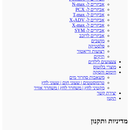
אביזרים ל- N-max
אביזרים ל- PCX
אביזרים ל- T-max
אביזרים ל- X-ADV
אביזרים ל- X-max
אביזרים ל- SYM
אביזרים לרוכב
מושבים
פלסטיקה
רצועות וריאטור
תיקים
צעצועים לילדים
מוצרי בלוטוס
חימום והסקה
משאבות סחרור מים
טרמוסטטים | שעוני חום | שעוני לחץ
מקטיני לחץ | משחרר לחץ | משחרר אוויר
יצירת קשר
תקנון
מדיניות ותקנון