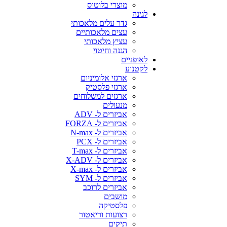
מוצרי בלוטוס
לגינה
גדר עלים מלאכותי
עצים מלאכותיים
עציץ מלאכותי
הגנה וחיטוי
לאופניים
לקטנוע
ארגזי אלומיניום
ארגזי פלסטיק
ארגזים למשלוחים
מנעולים
אביזרים ל- ADV
אביזרים ל- FORZA
אביזרים ל- N-max
אביזרים ל- PCX
אביזרים ל- T-max
אביזרים ל- X-ADV
אביזרים ל- X-max
אביזרים ל- SYM
אביזרים לרוכב
מושבים
פלסטיקה
רצועות וריאטור
תיקים