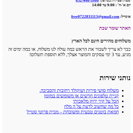
שעות פעילות בטלפון:
052-440-3900
יום א'-ה' : 9:00 עד 14:00
אימייל:
free0722831113@gmail.com
האתר שומר שבת
משלוחים מהירים חינם לכל הארץ
כבר לא צריך לשבור את הראש כמה עולה לנו משלוח, או כמה ימים זה
מגיע, עד 3 ימי עסקים והמוצר אצלך, ללא תוספת תשלום!
נותני שירות
משלוח סושי פירות ושוקולד רחובות והסביבה.
קניית טלפונים חדשים או משומשים במזומן
הכל על קיר ירוק מלאכותי
כל מה שחשוב לדעת על ה מלח
חמאת בוטנים טבעית ומשובחת – מבית פרוטי סטייל