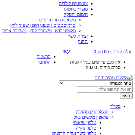
צעצועים לילדים
מוצרי בלוטוס
חימום והסקה
משאבות סחרור מים
טרמוסטטים | שעוני חום | שעוני לחץ
מקטיני לחץ | משחרר לחץ | משחרר אוויר
יצירת קשר
תקנון
עגלת קניות :
0.00
₪
0
0
הרשמה
אין לכם פריטים בסל הקניות
התחבר
סכום ביניים:
0.00
₪
חפש
סלולר
סמארטפון מהדרין
פלאפון מקשים בזול
טלפון שיאומי
טלפון נוקיה
טלפון כשר ועדת הרבנים