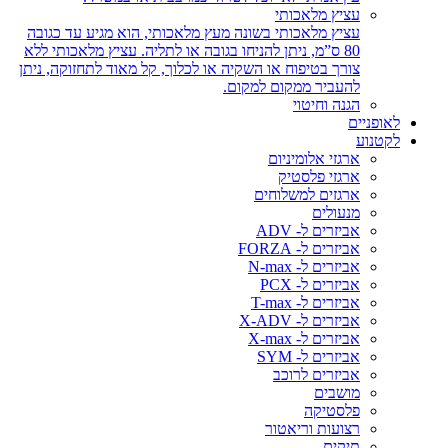
עציץ מלאכותי
עציץ מלאכותי בשונה מעץ מלאכותי, הוא מגיע עד כגובה
80 ס”מ, ניתן להניחו בגובה או לתליה. עציץ מלאכותי ללא
צורך בטיפוח או השקיה או לכלוך, קל מאוד לתחזוקה, ניתן
להעביר ממקום למקום.
הגנה וחיטוי
לאופניים
לקטנוע
ארגזי אלומיניום
ארגזי פלסטיק
ארגזים למשלוחים
מנעולים
אביזרים ל- ADV
אביזרים ל- FORZA
אביזרים ל- N-max
אביזרים ל- PCX
אביזרים ל- T-max
אביזרים ל- X-ADV
אביזרים ל- X-max
אביזרים ל- SYM
אביזרים לרוכב
מושבים
פלסטיקה
רצועות וריאטור
תיקים