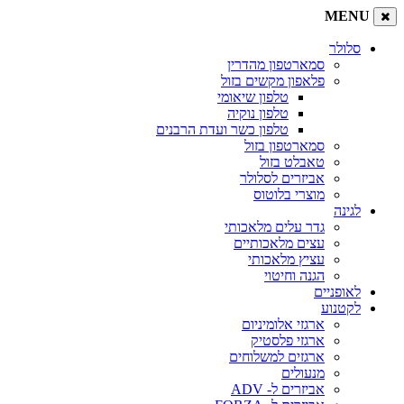
MENU
סלולר
סמארטפון מהדרין
פלאפון מקשים בזול
טלפון שיאומי
טלפון נוקיה
טלפון כשר ועדת הרבנים
סמארטפון בזול
טאבלט בזול
אביזרים לסלולר
מוצרי בלוטוס
לגינה
גדר עלים מלאכותי
עצים מלאכותיים
עציץ מלאכותי
הגנה וחיטוי
לאופניים
לקטנוע
ארגזי אלומיניום
ארגזי פלסטיק
ארגזים למשלוחים
מנעולים
אביזרים ל- ADV