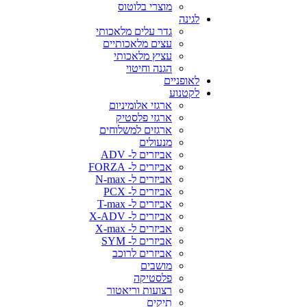
מוצרי בלוטוס
לגינה
גדר עלים מלאכותי
עצים מלאכותיים
עציץ מלאכותי
הגנה וחיטוי
לאופניים
לקטנוע
ארגזי אלומיניום
ארגזי פלסטיק
ארגזים למשלוחים
מנעולים
אביזרים ל- ADV
אביזרים ל- FORZA
אביזרים ל- N-max
אביזרים ל- PCX
אביזרים ל- T-max
אביזרים ל- X-ADV
אביזרים ל- X-max
אביזרים ל- SYM
אביזרים לרוכב
מושבים
פלסטיקה
רצועות וריאטור
תיקים