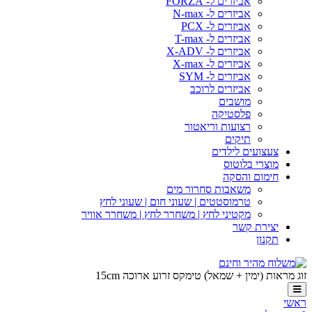
אביזרים ל- FORZA
אביזרים ל- N-max
אביזרים ל- PCX
אביזרים ל- T-max
אביזרים ל- X-ADV
אביזרים ל- X-max
אביזרים ל- SYM
אביזרים לרוכב
מושבים
פלסטיקה
רצועות וריאטור
תיקים
צעצועים לילדים
מוצרי בלוטוס
חימום והסקה
משאבות סחרור מים
טרמוסטטים | שעוני חום | שעוני לחץ
מקטיני לחץ | משחרר לחץ | משחרר אוויר
יצירת קשר
תקנון
זוג מראות (ימין + שמאל) טימקס זרוע ארוכה 15cm
ראשי