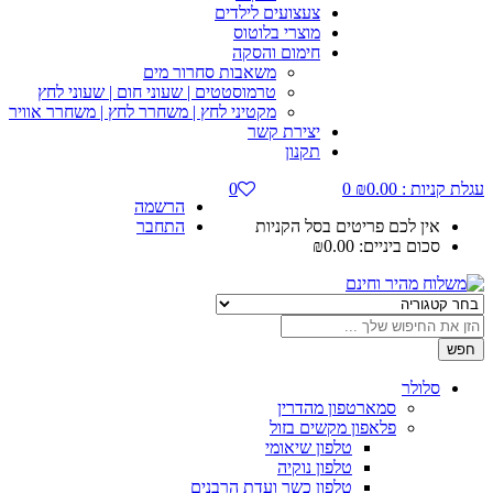
צעצועים לילדים
מוצרי בלוטוס
חימום והסקה
משאבות סחרור מים
טרמוסטטים | שעוני חום | שעוני לחץ
מקטיני לחץ | משחרר לחץ | משחרר אוויר
יצירת קשר
תקנון
עגלת קניות :
0.00
₪
0
0
הרשמה
אין לכם פריטים בסל הקניות
התחבר
סכום ביניים:
0.00
₪
חפש
סלולר
סמארטפון מהדרין
פלאפון מקשים בזול
טלפון שיאומי
טלפון נוקיה
טלפון כשר ועדת הרבנים