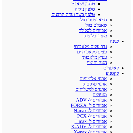
טלפון שיאומי
טלפון נוקיה
טלפון כשר ועדת הרבנים
סמארטפון בזול
טאבלט בזול
אביזרים לסלולר
מוצרי בלוטוס
לגינה
גדר עלים מלאכותי
עצים מלאכותיים
עציץ מלאכותי
הגנה וחיטוי
לאופניים
לקטנוע
ארגזי אלומיניום
ארגזי פלסטיק
ארגזים למשלוחים
מנעולים
אביזרים ל- ADV
אביזרים ל- FORZA
אביזרים ל- N-max
אביזרים ל- PCX
אביזרים ל- T-max
אביזרים ל- X-ADV
אביזרים ל- X-max