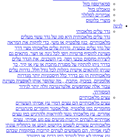
סמארטפון בזול
טאבלט בזול
אביזרים לסלולר
מוצרי בלוטוס
לגינה
גדר עלים מלאכותי
גדר עלים מלאכותית היא סוג של גדר עשוי מעלים
מלאכותיים, כגון פלסטיק או משי, כדי לחקות את המראה
של גדר עלים טבעית. גדרות עלים מלאכותי מציי דרך
מצוינת להוסיף פרטיות ויופי לכל גינה או חצר. מתאים גם
ליצירת מחסום טבעי ויפה, בין השכנים. את הגדר עלים
בדרך ניתן להתקין על מסגרת מתכת או עץ או קיר, כך
שניתן להתאים אישית בקלות לכל גודל חלל. גדרות עלים
מלאכותיות הן גם בדרך כלל חיסכוניות יותר מגדרות
אלומניום, במבוק, מתכת, , מה שהופך אותן לאופציה מצוינת
עבור אלה שמחפשים אלטרנטיבה זולה יותר לגידור
המסורתי.
עצים מלאכותיים
עצים מלאכותיים הם עצים דמויי עץ אמיתי העשויים
מחומרים כמו פלסטיק, פוליאסטר וחומרים סינתטיים
אחרים. עץ מלאכותי נועד להיראות ולהרגיש כמו עצים
אמיתיים ולעתים קרובות מגיעים עם גזע אמיתי. עצים
מלאכותיים עשויים לשמש כקישוט קבוע או כתחליף עונתי
לעץ אמיתי. הם משמשים לעתים קרובות במקומות שבהם
עץ אמיתי לא יוכל לשרוד כמו בבית או במשרד.