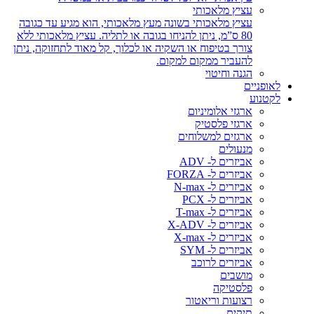
עציץ מלאכותי
עציץ מלאכותי בשונה מעץ מלאכותי, הוא מגיע עד כגובה
80 ס”מ, ניתן להניחו בגובה או לתליה. עציץ מלאכותי ללא
צורך בטיפוח או השקיה או לכלוך, קל מאוד לתחזוקה, ניתן
להעביר ממקום למקום.
הגנה וחיטוי
לאופניים
לקטנוע
ארגזי אלומיניום
ארגזי פלסטיק
ארגזים למשלוחים
מנעולים
אביזרים ל- ADV
אביזרים ל- FORZA
אביזרים ל- N-max
אביזרים ל- PCX
אביזרים ל- T-max
אביזרים ל- X-ADV
אביזרים ל- X-max
אביזרים ל- SYM
אביזרים לרוכב
מושבים
פלסטיקה
רצועות וריאטור
תיקים