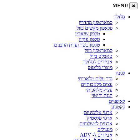
MENU
סלולר
סמארטפון מהדרין
פלאפון מקשים בזול
טלפון שיאומי
טלפון נוקיה
טלפון כשר ועדת הרבנים
סמארטפון בזול
טאבלט בזול
אביזרים לסלולר
מוצרי בלוטוס
לגינה
גדר עלים מלאכותי
עצים מלאכותיים
עציץ מלאכותי
הגנה וחיטוי
לאופניים
לקטנוע
ארגזי אלומיניום
ארגזי פלסטיק
ארגזים למשלוחים
מנעולים
אביזרים ל- ADV